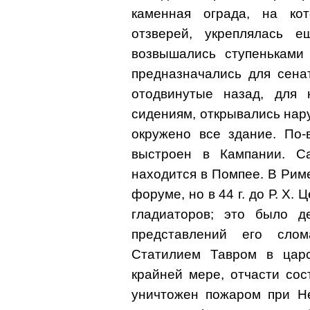
каменная ограда, на ко
отзверей, укреплялась 
возвышались ступеньками
предназначались для сенат
отодвинутые назад, для 
сидениям, открывались нар
окружено все здание. По
выстроен в Кампании. С
находится в Помпее. В Рим
форуме, но в 44 г. до Р. X.
гладиаторов; это было д
представлений его слом
Статилием Тавром в царст
крайней мере, отчасти сос
уничтожен пожаром при Не