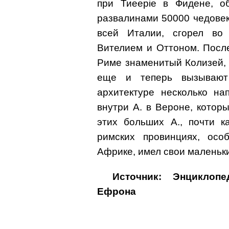
при Тиeepiе в Фидене, о
развалинами 50000 чедовек
всей Италии, сгорел во
Вителием и Оттоном. После
Риме знаменитый Колизей,
еще и теперь вызывают
архитектуре несколько на
внутри А. в Вероне, котор
этих больших А., почти к
римских провинциях, осо
Африке, имел свои маленьки
Источник: Энциклоп
Ефрона