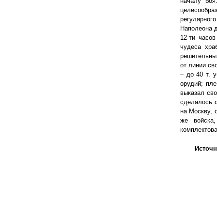
началу боя
целесообра
регулярного 
Наполеона д
12-ти часо
чудеса хра
решительных
от линии св
– до 40 т. 
орудий; пле
выказал сво
сделалось с
на Москву, 
же войска,
комплектова
Источн