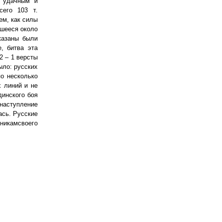
ь удачным и
сего 103 т.
тем, как силы
вшееся около
казаны были
, битва эта
2 – 1 версты
ыло: русских
по несколько
х линий и не
динского боя
 наступление
ась. Русские
никамсвоего