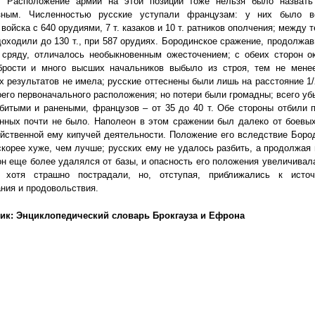
. Расположение армии на этой позиции тоже нельзя было назват
зным. Численностью русские уступали французам: у них было в
войска с 640 орудиями, 7 т. казаков и 10 т. ратников ополчения; между 
оходили до 130 т., при 587 орудиях. Бородинское сражение, продолжа
в сряду, отличалось необыкновенным ожесточением; с обеих сторон о
брости и много высших начальников выбыло из строя, тем не менее
 результатов не имела; русские оттеснены были лишь на расстояние 1/
оего первоначального расположения; но потери были громадны; всего уб
убитыми и ранеными, французов – от 35 до 40 т. Обе стороны отбили 
нных почти не было. Наполеон в этом сражении был далеко от боевы
йственной ему кипучей деятельности. Положение его вследствие Боро
корее хуже, чем лучше; русских ему не удалось разбить, а продолжая
он еще более удалялся от базы, и опасность его положения увеличивал
 хотя страшно пострадали, но, отступая, приближались к источ
ния и продовольствия.
ик: Энциклопедический словарь Брокгауза и Ефрона