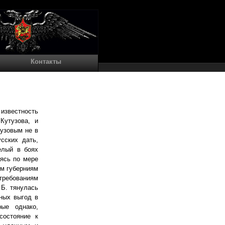
Контакты
известность
Кутузова, и
тузовым не в
сских дать,
елый в боях
аясь по мере
им губерниям
 требованиям
 Б. тянулась
нных выгод в
рые однако,
состояние к