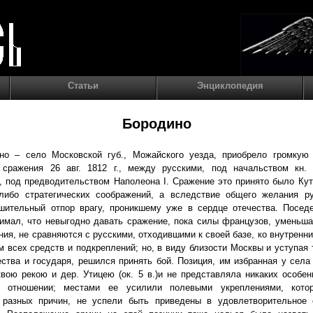
Статьи
Энциклопедия
Бородино
но – село Московской губ., Можайского уезда, приобрело громкую 
 сражения 26 авг. 1812 г., между русскими, под начальством кн. 
 под предводительством Наполеона I. Сражение это принято было Ку
-либо стратегических соображений, а вследствие общего желания ру
ешительный отпор врагу, проникшему уже в сердце отечества. Посед
имал, что невыгодно давать сражение, пока силы французов, уменьш
ния, не сравняются с русскими, отходившими к своей базе, ко внутренн
м всех средств и подкреплений; но, в виду близости Москвы и уступая
ства и государя, решился принять бой. Позиция, им избранная у села
ою рекою и дер. Утицею (ок. 5 в.)и не представляла никаких особе
м отношении; местами ее усилили полевыми укреплениями, кото
 разных причин, не успели быть приведены в удовлетворительное 