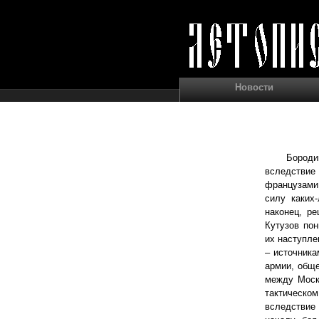
Новости
Бороди
вследствие
французами,
силу каких
наконец, р
Кутузов пон
их наступле
– источника
армии, обще
между Москв
тактическо
вследствие