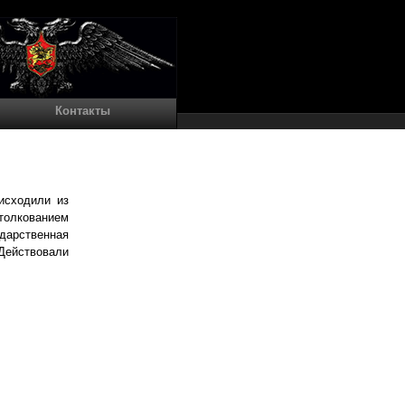
Контакты
оисходили из
 толкованием
дарственная
 Действовали