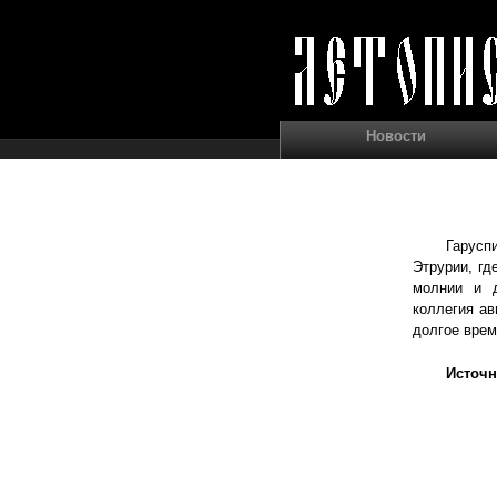
Новости
Гарусп
Этрурии, гд
молнии и д
коллегия ав
долгое врем
Источн