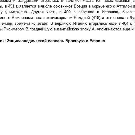
евами и Вандалами вторглись в Галлию. Часть их, поселившаяся в
, в 451 г. является в числе союзников Боэция в борьбе его с Аттилой 
у уничтожена. Другая часть в 409 г. перешла в Испанию, была 
ся с Римлянами вестготскимкоролем Валдией (418) и оттеснена в Лу
чением времени исчезает. В верхнюю Италию вторглись еще в 464 г. 
ы Рисимером.В позднейшую византийскую эпоху А. упоминаются еще и 
ик: Энциклопедический словарь Брокгауза и Ефрона