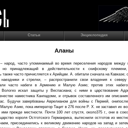
Статьи
Энциклопедия
Аланы
– народ, часто упоминаемый во время переселения народов между 
, но принадлежащий в действительности к скифскому племени,
 также часто причисляется к Арийцам. А. обитали сначала на Кавказе; о
 наездники и стрелки, – распространили свои владения к север
али часто набеги в Армению и Малую Азию; против этих набег
 Вологез искал защиты у Веспасиана; с ними в царствование Адр
ачестве наместника Канпадоми, и отрывок составленного им описани
ас. Будучи завербованы Аврелианом для войны с Пермей, онипосле
Малую Азию, пока император Тацит в 276 после P. X. не заставил их во
ими прежде местности. Почти 100 лет спустя, около375 г., они в сою
царство короля Остготского Германриха, вытеснили остготов из мест
аем, присоединились к великому движению народов на запад и затем,