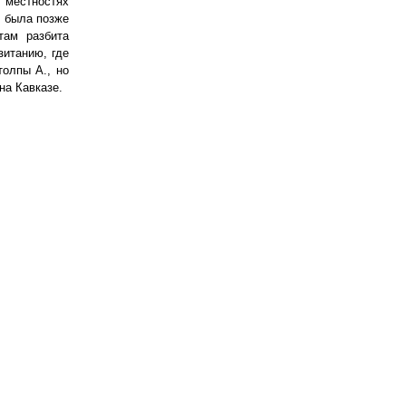
 местностях
и была позже
там разбита
зитанию, где
толпы А., но
на Кавказе.