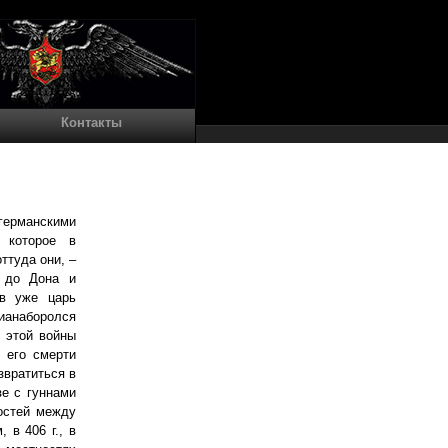
Контакты
германскими
 которое в
ттуда они, –
у до Дона и
ов уже царь
ианаборолся
я этой войны
 его смерти
звратиться в
зе с гуннами
ностей между
 в 406 г., в