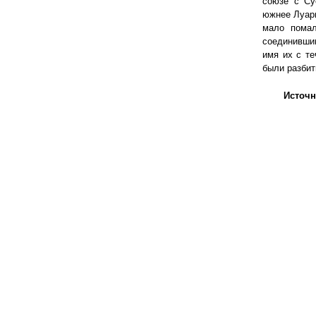
союзе с Су
южнее Луары
мало помал
соединившим
имя их с те
были разбит
Источн