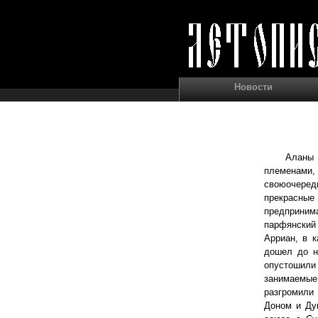
Новости
Аланы 
племенами
своюочередь
прекрасные
предприним
парфянский
Арриан, в к
дошел до н
опустошили 
занимаемые 
разгромили 
Доном и Дун