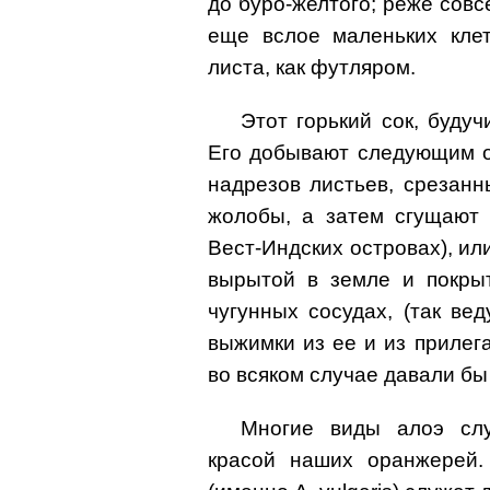
до буро-желтого; реже совс
еще вслое маленьких клет
листа, как футляром.
Этот горький сок, будуч
Его добывают следующим о
надрезов листьев, срезан
жолобы, а затем сгущают 
Вест-Индских островах), ил
вырытой в земле и покрыт
чугунных сосудах, (так ве
выжимки из ее и из прилег
во всяком случае давали б
Многие виды алоэ слу
красой наших оранжерей.