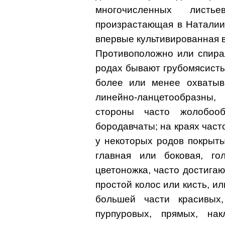
многочисленных листь
произрастающая в Наталии 
впервые культивированная в
Противоположно или спира
родах бывают грубомясисты
более или менее охватыв
линейно-ланцетообразны
стороны часто жолобооб
бородавчаты; на краях част
у некоторых родов покрыт
главная или боковая, г
цветоножка, часто достига
простой колос или кисть, ил
большей части красивых,
пурпуровых, прямых, на