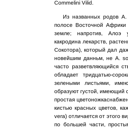
Commelini Vilid.
Из названных родов A. 
полосе Восточной Африки 
земле; напротив, Алоэ 
какродина лекарств, растен
Сокотора), который дал даж
новейшим данньм, не A. soc
часто разветвляющийся ст
обладает тридцатью-сорок
зелеными листьями, име
образуют густой, имеющий о
простая цветоножкаснабжена
кистью красных цветов, каж
vera) отличается от этого в
по большей части, прост