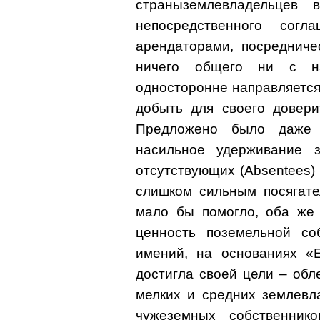
страныземлевладельцев 
непосредственного сог
арендаторами, посредниче
ничего общего ни с на
односторонне направляется
добыть для своего довери
Предложено было даже 
насильное удерживание 
отсутствующих (Absentees)
слишком сильным посягате
мало бы помогло, оба же 
ценность поземельной со
имений, на основаниях «E
достигла своей цели – обл
мелких и средних землевл
чужеземных собственнико