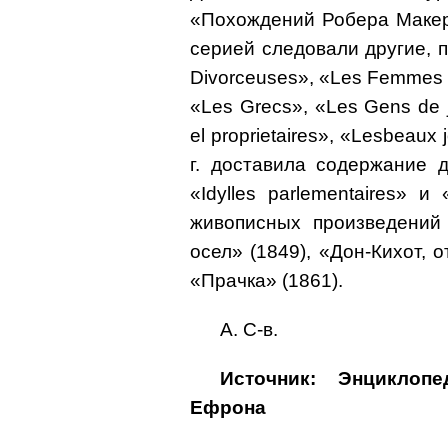
«Пoхождений Робера Макер
серией следовали другие, по
Divorceuses», «Les Femmes so
«Les Grecs», «Les Gens de j
el proprietaires», «Lesbeaux 
г. доставила содержание 
«Idylles раrlementaires» и
живописных произведений 
осел» (1849), «Дон-Кихот, 
«Прачка» (1861).
А. С-в.
Источник: Энциклоп
Ефрона