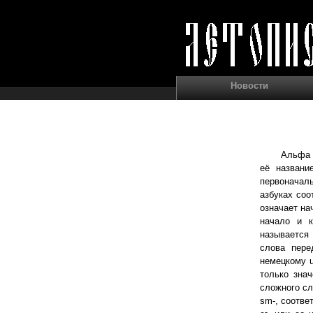
Новости
Альфа (
её названи
первоначаль
азбуках соо
означает на
начало и к
называется 
слова пере
немецкому u
только знач
сложного сл
sm-, соотве