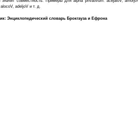
 значит совместность. Примеры для alpha privativum: acejaloV, amorjo
alocoV, adeljoV и т. д.
ик: Энциклопедический словарь Брокгауза и Ефрона