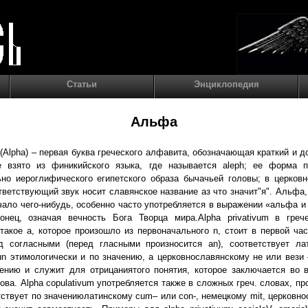
Статьи
Энциклопедия
Альфа
Alpha) – первая буква греческого алфавита, обозначающая краткий и до
е взято из финикийского языка, где называется aleph; ее форма п
но иероглифического египетского образа бычачьей головы; в церков
тветствующий звук носит славянское название аз что значит"я". Альфа,
чало чего-нибудь, особенно часто употребляется в выражении «альфа и о
онец, означая вечность Бога Творца мира.Аlpha privativum в греч
такое a, которое произошло из первоначального n, стоит в первой ча
д согласными (перед гласными произносится an), соответствует лат
n этимологически и по значению, а церковнославянскому не или вези
ению и служит для отрицаниятого понятия, которое заключается во 
ова. Alpha copulativum употребляется также в сложных греч. словах, пр
тствует по значениюлатинскому сum– или con-, немецкому mit, церковн