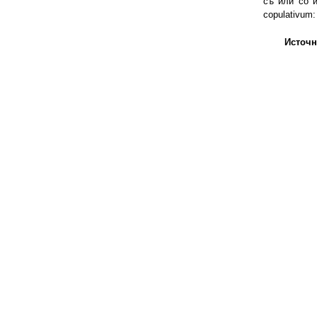
съ или со и
copulativum: 
Источн