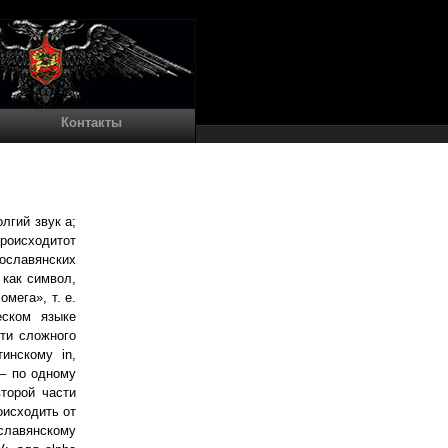
Контакты
лгий звук а;
роисходитот
нославянских
 как символ,
мега», т. е.
еском языке
сти сложного
инскому in,
 – по одному
второй части
оисходить от
ославянскому