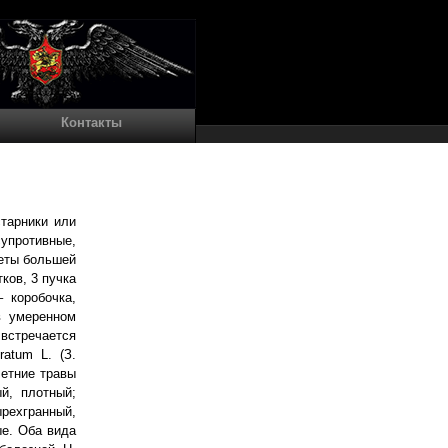
Контакты
старники или
упротивные,
еты большей
ков, 3 пучка
– коробочка,
в умеренном
встречается
atum L. (З.
летние травы
й, плотный;
рехгранный,
е. Оба вида