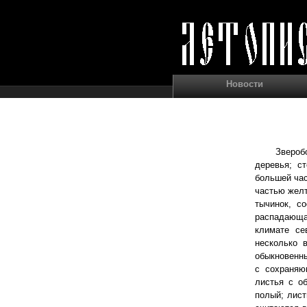
Новости
Зверобо
деревья; с
большей ча
частью желт
тычинок, со
распадающа
климате се
несколько 
обыкновенны
с сохраняю
листья с о
полый; лис