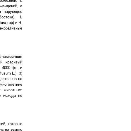
болезней. Н.
ивидений, а
за чарующее
остока), Н.
их гор) и Н.
екоративные
amosissimum
ый, красивый
 4000 фт., и
usum L.); 3)
щественно на
 многолетние
у животных:
о исхода не
ний, которые
онь на землю