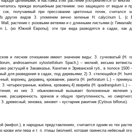
 народе целебными, и настойка этих растений употребляется от многих 
 считалось прежде волшебным растением: оно защищало от ведьм и пр
 сок, получаемый при прессовании цветочных почек, считался 
Из других видов З. упомянем вечно зеленые Н. calycinum L. (с В
um Wall, растение с розовыми ветвями и с длинными листьями (с Гималайск
m L. (из Южной Европы); эти три вида разводятся в садах, как д
ском и лесном отношении имеют значение виды: З. сучковатый (Н. r
odorum, androsaemum xylosteifolium Spach,) – мелкий, весьма ветвист
дико растущий в Закавказье, Кахетии и Эриванской губ., в полосе 1500 –
ый для разведения в садах, под деревьями; 2) З. стелющийся (Н. humif
нный, воронец, дюравец, кровавник, ракита (Н. perforatum L.) – преиму
; З. четырехгранные, жабина, кровавец 4) звириба (Н. quadrangulum L.) –
тения; из них З. обыкновенный вызывает болезненные явления 
ение, расширенность зрачков и общую притупленность, но смертног
 З. древесный, зеновка, зиновет – кустарник ракитник (Cytisus biflorus).
ой (мифол.), в народных представлениях, считается одним из тех расте
з крови или пера и т. п. птицы (молния), которая принесла небесный ог