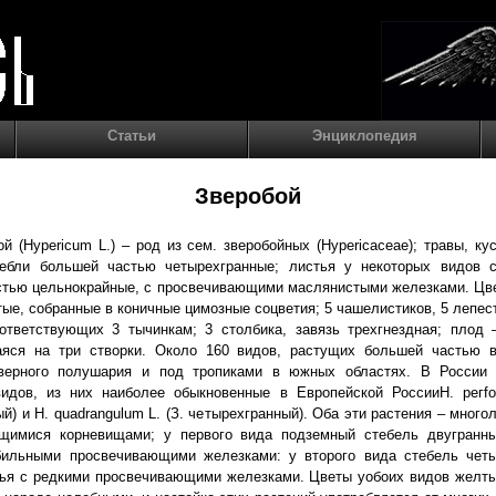
Статьи
Энциклопедия
Зверобой
й (Hypericum L.) – род из сем. зверобойных (Hypericaceae); травы, ку
тебли большей частью четырехгранные; листья у некоторых видов с
стью цельнокрайные, с просвечивающими маслянистыми железками. Цв
ые, собранные в коничные цимозные соцветия; 5 чашелистиков, 5 лепест
ответствующих 3 тычинкам; 3 столбика, завязь трехгнездная; плод 
яся на три створки. Около 160 видов, растущих большей частью 
верного полушария и под тропиками в южных областях. В России 
видов, из них наиболее обыкновенные в Европейской РоссииН. регfor
й) и Н. quadrangulum L. (З. четырехгранный). Оба эти растения – много
щимися корневищами; у первого вида подземный стебель двугранны
бильными просвечивающими железками: у второго вида стебель четы
тья с редкими просвечивающими железками. Цветы уобоих видов желты