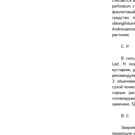
считаются в
perforatum
фиолетовый
средство. 
oblongifoli
Androsaemu
растения.
С. Р.
В сель
Led., Н. in
кустарник, 
рекомендуем
З. обыкнове
сухой почве
сорные рас
головокруж
замечено. 5)
В. С.
Звероб
произошли и