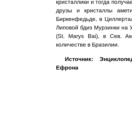
кристаллики и тогда получа
друзы и кристаллы амет
Биркенфедьде, в Циллертал
Липовой бдиз Мурзинки на 
(St. Marys Bai), в Сев. 
количестве в Бразилии.
Источник: Энциклоп
Ефрона