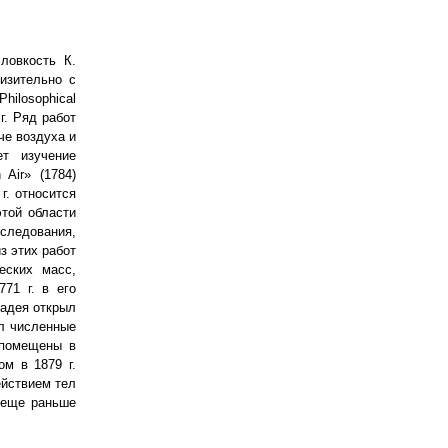
ловкость К.
изительно с
ilosophical
г. Ряд работ
гче воздуха и
т изучение
 Air» (1784)
г. относится
этой области
сследования,
з этих работ
еских масс,
71 г. в его
радея открыл
ил численные
 помещены в
ом в 1879 г.
ействием тел
 еще раньше