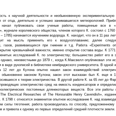
ость к научной деятельности и необыкновенную экспериментальную 
л от отца, деятельно и успешно занимавшегося метеорологией. Прибл
 начал публиковать свои ученые работы, помещенные все в «Ph
s», журнале королевского общества, членом которого К. состоял с 1760 
 – 1785) начинается изучением водорода. К. находит, что он в 11 раз ле
дит на мысль применить его к воздухоплаванию; далее следуе
, газов, развивающихся при гниении и т.д. Работа «Experiments on
крытие чрезвычайной важности, именно открытие состава воды. К 1771 
енитых исследований К. по электричеству; большинство работ его в 
 однако, неизвестными до 1879 г., когда К.Максвелл опубликовал эти и
 в виде рукописей в библиотеке кембриджского университета. В одной и
за 12 лет до Кулона опытно нашел закон взаимодействий электрич
 обыкновенно законом Кулона; закон этот высказан был К. еще в 17
носившихся к теории электричества. В другой работе К. за 65 лет до Фа
проводящих электричество сред на емкость конденсаторов и определ
иэлектрических постоянных длянекоторых веществ. Все эти работы
The Electrical Researches of The Honourable Henry Cavendish», изданн
 К 1798 г. относится знаменитое опытное исследование К. над взаимод
ем силы тяготения; работа производилась по способу, предложенному
 и привела к одному из первых определений средней плотности земли.