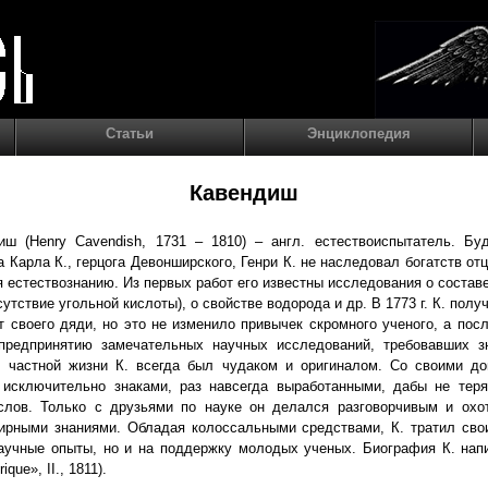
Статьи
Энциклопедия
Кавендиш
иш (Henry Cavendish, 1731 – 1810) – англ. естествоиспытатель. Бу
 Карла К., герцога Девонширского, Генри К. не наследовал богатств отц
 естествознанию. Из первых работ его известны исследования о соста
сутствие угольной кислоты), о свойстве водорода и др. В 1773 г. К. полу
т своего дяди, но это не изменило привычек скромного ученого, а по
предпринятию замечательных научных исследований, требовавших з
В частной жизни К. всегда был чудаком и оригиналом. Со своими д
 исключительно знаками, раз навсегда выработанными, дабы не теря
слов. Только с друзьями по науке он делался разговорчивым и охо
ирными знаниями. Обладая колоссальными средствами, К. тратил сво
научные опыты, но и на поддержку молодых ученых. Биография К. нап
rique», II., 1811).