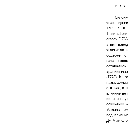
В.В.В.
Склонн
унаследова
1765 г. К.
Transaction
огазах (1766
этим наво
углекислоты
содержит от
начало знам
оставались,
хранившиеся
(1773) К. 
называемый
статьях, от
влияние не 
величины д
сочинении «
Максвеллом.
под влияни
Дж.Митчелем