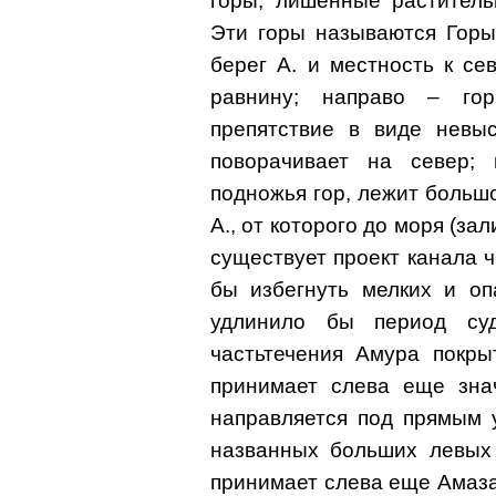
горы, лишенные раститель
Эти горы называются Горы
берег А. и местность к с
равнину; направо – го
препятствие в виде невыс
поворачивает на север; 
подножья гор, лежит большо
А., от которого до моря (за
существует проект канала ч
бы избегнуть мелких и о
удлинило бы период суд
частьтечения Амура покры
принимает слева еще зна
направляется под прямым 
названных больших левых 
принимает слева еще Амаза