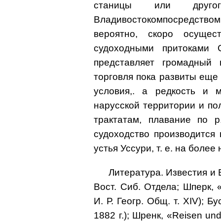
станицы или дру
Владивостокомпосредством 
вероятно, скоро осуще
судоходными притоками 
представляет громадный 
торговля пока развиты еще
условия,. а редкость и 
нарусской территории и по
трактатам, плавание по р
судоходство производится 
устья Уссури, т. е. на боле
Литература. Известия и В
Вост. Сиб. Отдела; Шперк, 
И. Р. Геогр. Общ. т. XIV); Б
1882 г.); Шренк, «Reisen un