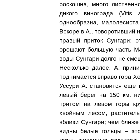
роскошна, много лиственн
дикого винограда (Vitis
однообразна, малолесиста
Вскоре в А., поворотивший н
правый приток Сунгари; э
орошают большую часть Ма
воды Сунгари долго не сме
Несколько далее, А. прини
поднимается вправо гора Х
Уссури А. становится еще 
левый берег на 150 км. н
притом на левом горы кру
хвойным лесом, раститель
вблизи Сунгари; чем ближе
видны белые гольцы – это