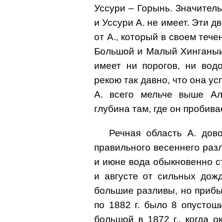
Уссури – Горынь. Значител
и Уссури А. не имеет. Эти д
от А., который в своем теч
Большой и Малый Хинганыи 
имеет ни порогов, ни вод
рекою так давно, что она у
А. всего мельче выше Ал
глубина там, где он пробив
Речная область А. дов
правильного весеннего разл
и июне вода обыкновенно с
и августе от сильных дож
большие разливы, но прибыл
по 1882 г. было 8 опустош
большой в 1872 г., когда 