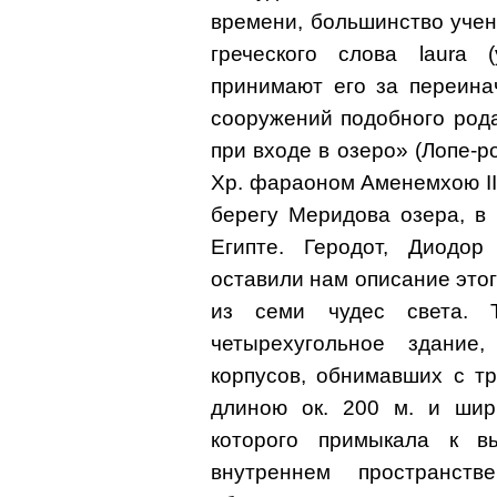
времени, большинство учен
греческого слова laura 
принимают его за переина
сооружений подобного рода
при входе в озеро» (Лопе-ро
Хр. фараоном Аменемхою II
берегу Меридова озера, в
Египте. Геродот, Диодо
оставили нам описание этог
из семи чудес света. 
четырехугольное здание
корпусов, обнимавших с т
длиною ок. 200 м. и шир
которого примыкала к в
внутреннем пространств