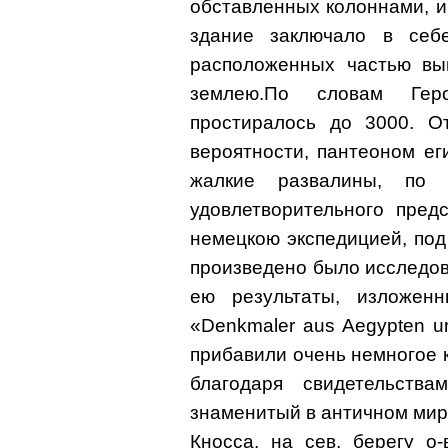
обставленных колоннами, и
здание заключало в себ
расположенных частью вы
землею.По словам Гер
простиралось до 3000. О
вероятности, пантеоном ег
жалкие развалины, по 
удовлетворительного предс
немецкою экспедицией, под
произведено было исследов
ею результаты, изложен
«Denkmaler aus Aegypten und
прибавили очень немногое к 
благодаря свидетельства
знаменитый в античном мир
Кносса, на сев. берегу о