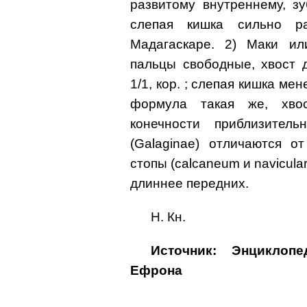
развитому внутреннему, зуб
слепая кишка сильно р
Мадагаскаре. 2) Маки ил
пальцы свободные, хвост д
1/1, кор. ; слепая кишка мен
формула такая же, хвос
конечности приблизител
(Galaginae) отличаются о
стопы (calcaneum и navicula
длиннее передних.
Н. Кн.
Источник: Энциклоп
Ефрона