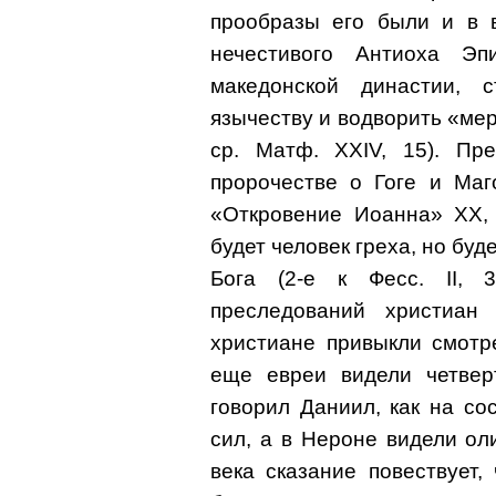
прообразы его были и в в
нечестивого Антиоха Эп
македонской династии, 
язычеству и водворить «мерз
ср. Матф. XXIV, 15). Пр
пророчестве о Гоге и Магог
«Откровение Иоанна» XX, 
будет человек греха, но буд
Бога (2-е к Фесс. II, 
преследований христиан
христиане привыкли смотр
еще евреи видели четвер
говорил Даниил, как на с
сил, а в Нероне видели о
века сказание повествует