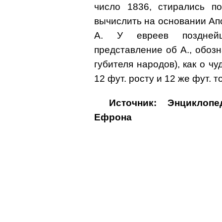
число 1836, стирались п
вычислить на основании Ап
А. У евреев позднейш
представление об А., обоз
губителя народов), как о ч
12 фут. росту и 12 же фут. 
Источник: Энциклоп
Ефрона