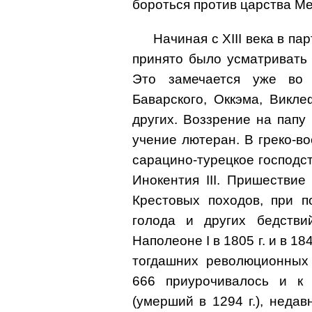
бороться против царства Ме
Начиная с ХIII века в па
принято было усматривать 
Это замечается уже во 
Баварского, Оккэма, Викл
других. Воззрение на папу
учение лютеран. В греко-во
сарацино-турецкое господст
Инокентия III. Пришествие
Крестовых походов, при п
голода и других бедстви
Наполеоне I в 1805 г. и в 18
тогдашних революционных 
666 приурочивалось и к 
(умерший в 1294 г.), неда