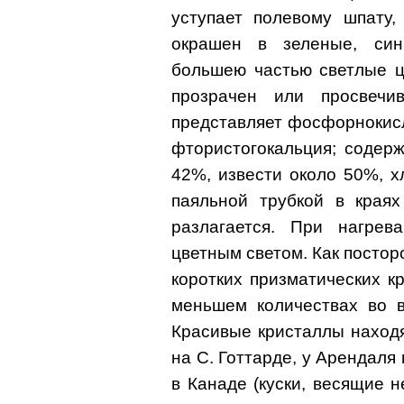
уступает полевому шпату,
окрашен в зеленые, син
большею частью светлые ц
прозрачен или просвечи
представляет фосфорнокисл
фтористогокальция; содер
42%, извести около 50%, 
паяльной трубкой в краях
разлагается. При нагрев
цветным светом. Как постор
коротких призматических к
меньшем количествах во в
Красивые кристаллы наход
на С. Готтарде, у Арендаля
в Канаде (куски, весящие н