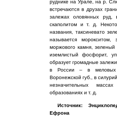
руднике на Урале, на р. Сл
встречаются в друзах гран
залежах оловянных руд, 
скаполитом и т. д. Некот
названия, таксиневато зел
называется морокситом, 
моржового камня, зеленый 
иземлистый фосфорит, уп
образует громадные залежи 
в России – в меловых 
Воронежской губ., в силурий
незначительных масса
образованиях и т. д.
Источник: Энциклоп
Ефрона