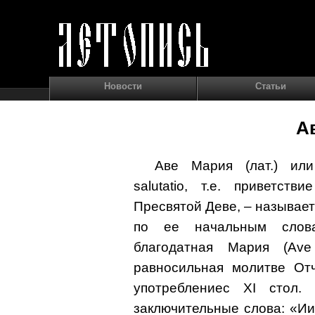
Новости
Статьи
А
Аве Мария (лат.) или 
salutatio, т.е. приветст
Пресвятой Деве, – называет
по ее начальным слова
благодатная Мария (Ave
равносильная молитве От
употреблениес XI стол
заключительные слова: «Иис