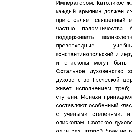
Императором. Католикос ж
каждый армянин должен съ
приготовляет священный е
частые паломничества 
поддерживать великоле
превосходные учеб
константинопольский и иер
и епископы могут быть р
Остальное духовенство з
духовенство Греческой це
живет исполнением треб;
ступени. Монахи принадлеж
составляют особенный клас
с учеными степенями, и
епископам. Светское духов
один раз, второй брак не 