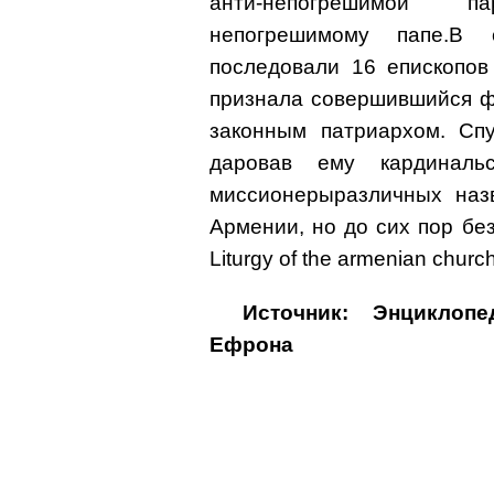
анти-непогрешимой п
непогрешимому папе.В 
последовали 16 епископов
признала совершившийся фа
законным патриархом. Спу
даровав ему кардинальс
миссионерыразличных наз
Армении, но до сих пор без
Liturgy of the armenian churc
Источник: Энциклоп
Ефрона