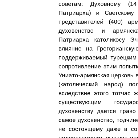
советам: Духовному (1
Патриарха) и Светскому 
представителей (400) ар
духовенство и армянск
Патриарха католикосу Э
влияние на Грегорианску
поддерживаемый турецким 
сопротивление этим попытк
Униато-армянская церковь в 
(католический народ) по
вследствие этого тотчас ж
существующим государ
духовенству дается право
самое духовенство, подчин
не состоящему даже в со
недоразумения, высшая ие