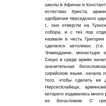
школы в Афинах и Констант
естествах Христа, арм
одобрения персидского цар
г., они отвергли на Туин
собора, и с тех пор отде
назвали в честь Григория
сделался католикос (т.
Эчмиадзине, монастыре о
Скоро в среде армян начал
значительная богословск
сирийском языке, начала 
того, чтобы сделать ее д
НерсесКлайеци, армянски
которого издавались много
их богословом. С греч