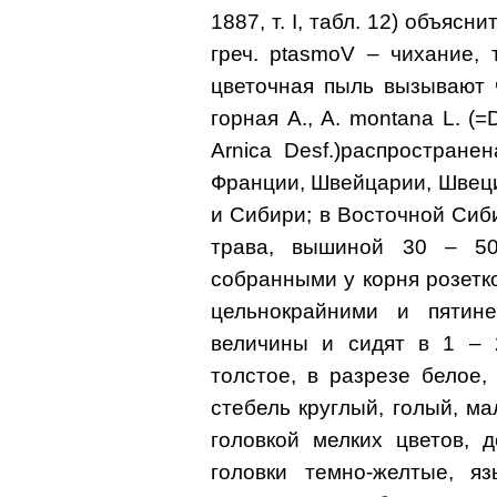
1887, т. I, табл. 12) объяс
греч. ptasmoV – чихание, 
цветочная пыль вызывают ч
горная А., A. montana L. (
Arnica Desf.)распростране
Франции, Швейцарии, Швеци
и Сибири; в Восточной Сиб
трава, вышиной 30 – 50
собранными у корня розетко
цельнокрайними и пятин
величины и сидят в 1 – 
толстое, в разрезе белое
стебель круглый, голый, ма
головкой мелких цветов, 
головки темно-желтые, я