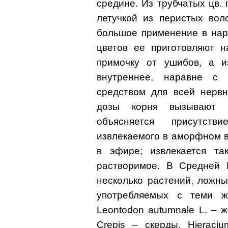
средине. Из трубчатых цв.
летучкой из перистых вол
большое применение в нар
цветов ее приготовляют на
примочку от ушибов, а и
внутреннее, наравне с 
средством для всей нервн
дозы корня вызывают р
объясняется присутств
извлекаемого в аморфном в
в эфире; извлекается та
растворимое. В Средней 
несколько растений, ложны
употребляемых с теми ж
Leontodon autumnale L. – 
Crepis – скерды, Hieraci