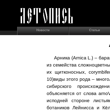
Новости
Статьи
Арника (Arnica L.) – бар
из семейства сложноцветны
их щитконосных, corymbif
10)виды этого рода – мног
сибирского происхожде
объясняется от слова arno
исподней стороне листья
ботаников Лейнисса и Кёле