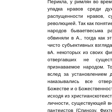
Перикла, у римлян во врем
упадка нравов среди ду
распущенности нравов, с
революцией. Так как поняти
народов бываетвесьма р
обвиняли в А., тогда как 
чисто субъективных взгляда
вА. некоторых из своих фи
отвергавших не сущест
признаваемое народом. То
вслед за установлением д
наказывались все отве
Божестве и о Божественнос
исходя из христианскотеист
личности, существующей вн
пантеистов (Спинозу, Фихт