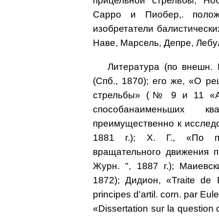
прицельной стрельбы, Ноб
Сарро и Пиoбер,. полож
изобретатели балистически
Наве, Марсель, Депре, Лебу
Литература (по внешн. 
(Спб., 1870); его же, «О 
стрельбы» (№ 9 и 11 «Ар
способанаименьших 
преимущественно к исследо
1881 г.); Х. Г., «По п
вращательного движения п
Журн. ", 1887 г.); Маиевски
1872); Дидион, «Traite de B
principes d'artil. corn. par E
«Dissertation sur la question