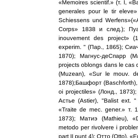
«Memoires scientif.» (т. I, «B
generales pour le tir eleve
Schiessens und Werfens»(«Arc
Corps» 1838 и след.); Пуа
inouvement des project» (18
experim. " (Пар., 1865); Сиачч
1870); Магнус-деСпарр (M
projects oblongs dans le cas d
(Muzean), «Sur le mouv. des
1878);Башфорт (Baschforth), 
oi projectiles» (Лонд., 1873);
Астье (Astier), "Balist ext.
«Traite de mec. gener.» т. 1,
1873); Матиэ (Mathieu), 
metodo per rivolvere i problem
part II punt 4); Отто (Otto), «