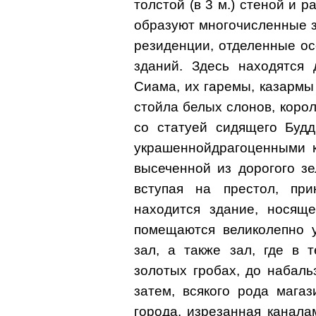
толстой (в 3 м.) стеной и 
образуют многочисленные з
резиденции, отделенные ос
зданий. Здесь находятся 
Сиама, их гаремы, казармы
стойла белых слонов, коро
со статуей сидящего Буд
украшеннойдрагоценными к
высеченной из дорогого зе
вступая на престол, при
находится здание, носяще
помещаются великолепно 
зал, а также зал, где в 
золотых гробах, до набаль
затем, всякого рода мага
города, изрезанная канала