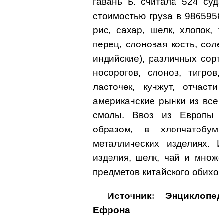
гавань Б. считала 524 су
стоимостью груза в 986595
рис, сахар, шелк, хлопок,
перец, слоновая кость, сол
индийские), различных сор
носорогов, слонов, тигро
ласточек, кунжут, отчас
американские рынки из всег
смолы. Ввоз из Европы 
образом, в хлопчатобу
металлических изделиях.
изделия, шелк, чай и мно
предметов китайского обихо
Источник: Энциклоп
Ефрона