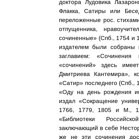
доктора Лудовика Лазарон
Флакка, Сатиры или Бесе
переложенные рос. стихами»
отпущенника, нравоучит
сочиненные» (Спб., 1754 и 
издателем были собраны в
заглавием: «Сочинения
«сочинений» здесь имее
Дмитриева Кантемира», к
«Сатир» последнего (Спб., 
«Оду на день рождения им
издал «Сокращение универ
1766, 1779, 1805 и М., 
«Библиотеки Российско
заключающий в себе Нестор
же не эти сочинения дос