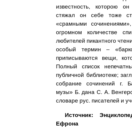
известность, которою он
стяжал он себе тоже ст
«срамными сочинениями»,
огромном количестве сп
любителей пикантного чтения
особый термин – «барк
приписываются вещи, кот
Полный список непечатн
публичной библиотеке; заг
собрание сочинений г. Б
музы» Б. дана С. А. Венге
словаре рус. писателей и уче
Источник: Энциклоп
Ефрона