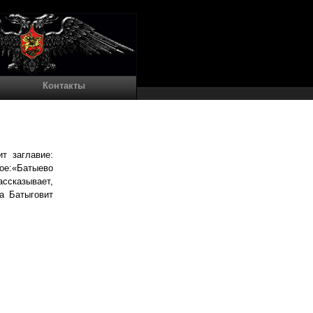
Контакты
т заглавие:
рое:«Батыево
ассказывает,
а Батыговит