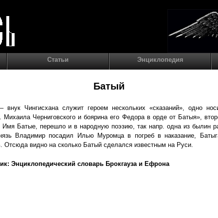
Статьи
Энциклопедия
Батый
– внук Чингисхана служит героем нескольких «сказаний», одно носи
. Михаила Черниговского и боярина его Федора в орде от Батыя», вто
 Имя Батые, перешло и в народную поэзию, так напр. одна из былин р
князь Владимир посадил Илью Муромца в погреб в наказание, Батыг
. Отсюда видно на сколько Батый сделался известным на Руси.
ик: Энциклопедический словарь Брокгауза и Ефрона