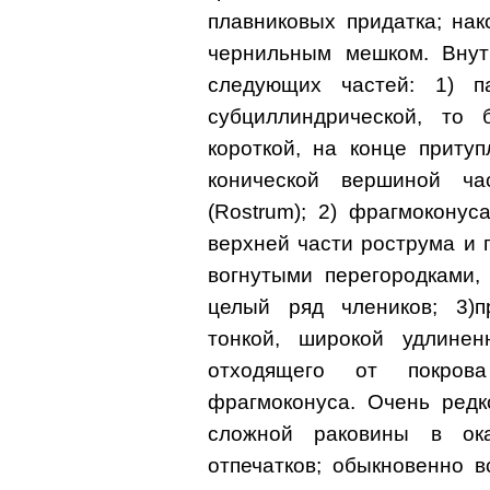
плавниковых придатка; на
чернильным мешком. Внут
следующих частей: 1) па
субциллиндрической, то
короткой, на конце приту
конической вершиной ча
(Rostrum); 2) фрагмоконус
верхней части рострума и 
вогнутыми перегородками,
целый ряд члеников; 3)пр
тонкой, широкой удлинен
отходящего от покрова
фрагмоконуса. Очень редк
сложной раковины в ок
отпечатков; обыкновенно 