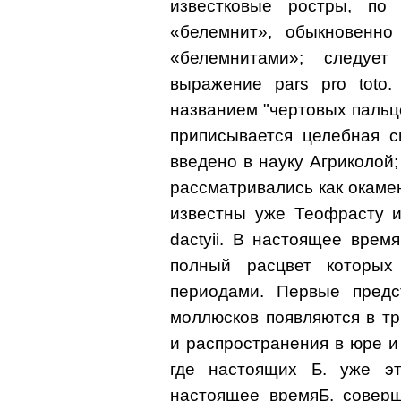
известковые ростры, по
«белемнит», обыкновенно
«белемнитами»; следуе
выражение pars pro toto
названием "чертовых пальце
приписывается целебная с
введено в науку Агриколой;
рассматривались как окаме
известны уже Теофрасту и
dactyii. В настоящее врем
полный расцвет которы
периодами. Первые предс
моллюсков появляются в тр
и распространения в юре и 
где настоящих Б. уже эт
настоящее времяБ. соверш