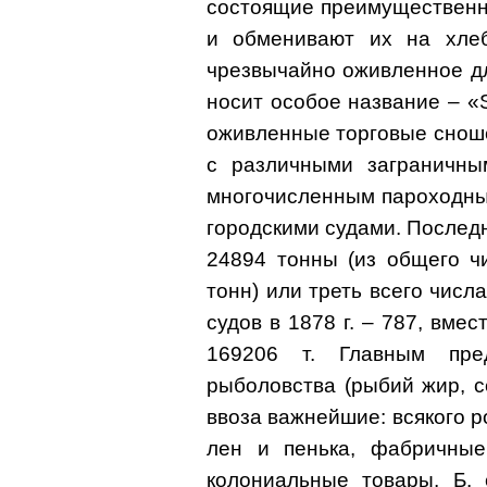
состоящие преимущественн
и обменивают их на хлеб
чрезвычайно оживленное дл
носит особое название – «S
оживленные торговые сноше
с различными заграничны
многочисленным пароходны
городскими судами. Последн
24894 тонны (из общего ч
тонн) или треть всего числ
судов в 1878 г. – 787, вмес
169206 т. Главным пре
рыболовства (рыбий жир, с
ввоза важнейшие: всякого р
лен и пенька, фабричные
колониальные товары. Б. 