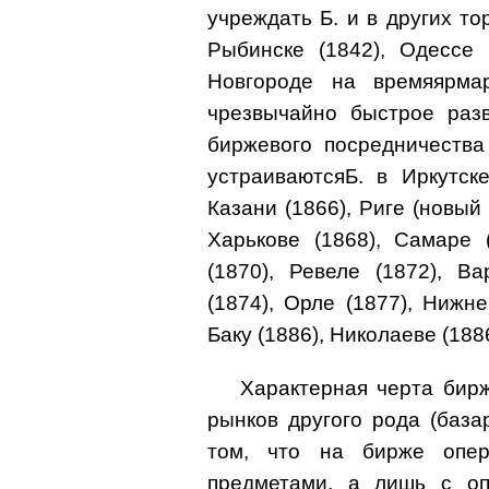
учреждать Б. и в других то
Рыбинске (1842), Одессе 
Новгороде на времяярмар
чрезвычайно быстрое разв
биржевого посредничества
устраиваютсяБ. в Иркутске
Казани (1866), Риге (новый 
Харькове (1868), Самаре 
(1870), Ревеле (1872), В
(1874), Орле (1877), Нижне
Баку (1886), Николаеве (1886
Характерная черта бирж
рынков другого рода (базар
том, что на бирже опе
предметами, а лишь с оп