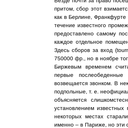
Везде почти за право посе
притом, сбор этот взимает
как в Берлине, Франкфурте
течение известного промеж
предоставлено самому пос
каждое отдельное помещен
Здесь сборов за вход (tour
750000 фр., но в ноябре то
Биржевым временем счит
первые послеобеденные
возвещается звонком. В не
подпольные, т. е. неофици
объясняется слишкомстес
установлением известных 
некоторых местах старали
именно – в Париже, но эти 