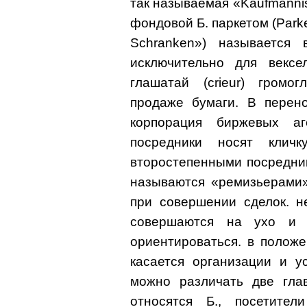
так называемая «Kaufmanni
фондовой Б. паркетом (Parket
Schranken») называется 
исключительно для вексе
глашатай (crieur) громо
продаже бумаги. В перен
корпорация биржевых аг
посредники носят клич
второстепенными посредник
называются «ремизьерами»
при совершении сделок. н
совершаются на ухо и 
ориентироваться. в полож
касается организации и у
можно различать две глав
относятся Б., посетител