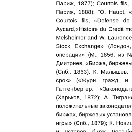
Париж, 1877); Courtois fils
Париж, 1888); "О. Haupt, «A
Courtois fils, «Defense de
Aycard,«Histoire du Credit m
Melsheimer and W. Laurence
Stock Exchange» (Лондон,
операции» (М., 1856; из 
Дмитриев, «Биржа, биржев
(Спб., 1863); К. Малышев
срок» («Журн. гражд. и т
Гаттенбергер, «Законода
(Харьков, 1872); А. Тигра
положительные законодатель
биржах, биржевых установл
игры» (Спб., 1879); К. Нов
и уставов бирж Россий