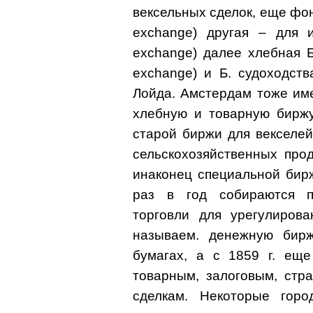
вексельных сделок, еще фон
exchange) другая – для и
exchange) далеe хлебная Б.
exchange) и Б. судоходст
Лойда. Амстердам тоже им
хлебную и товарную биржу
старой биржи для векселе
сельскохозяйственных про
инаконец специальной бирж
раз в год собираются п
торговли для урегулирова
называем. денежную бир
бумагах, а с 1859 г. ещ
товарным, залоговым, стр
сделкам. Некоторые горо