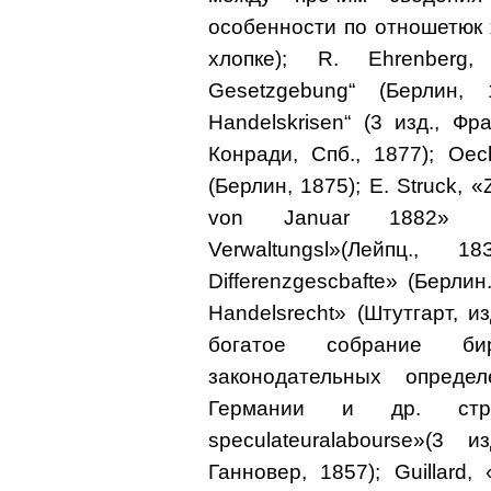
особенности по отношетюк х
хлопке); R. Ehrenberg,
Gesetzgebung“ (Берлин, 
Handelskrisen“ (3 изд., Ф
Конради, Спб., 1877); Oechi
(Берлин, 1875); E. Struck, «
von Januar 1882» (
Verwaltungsl»(Лeйпц., 1
Differenzgescbafte» (Берлин
Handelsrecht» (Штутгарт, и
богатое собрание б
законодательных опред
Германии и др. стра
speculateuralabourse»(3 
Ганновер, 1857); Guillard,