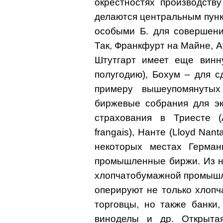
окрестностях производству
делаются центральным пунк
особыми Б. для совершени
Так, Франкфурт на Майне, Ау
Штутгарт имеет еще винну
полугодию), Бохум – для с
примеру вышеупомянутых
биржевые собрания для эк
страхования в Триесте (
frangais), Нанте (Lloyd Nan
некоторых местах Герма
промышленные биржи. Из ни
хлопчатобумажной промышл
оперируют не только хлоп
торговцы, но также банки
виноделы и др. Открыта