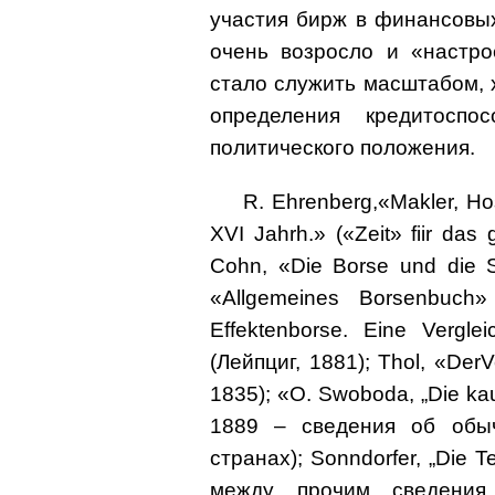
участия бирж в финансовых
очень возросло и «настро
стало служить масштабом, 
определения кредитоспо
политического положения.
R. Ehrenberg,«Makler, Ноs
XVI Jahrh.» («Zeit» fiir das
Cohn, «Die Borse und die S
«Allgemeines Borsenbuch»
Effektenborse. Eine Vergle
(Лейпциг, 1881); Thol, «DerV
1835); «О. Swoboda, „Die kau
1889 – сведения об обы
странах); Sonndorfer, „Die 
между прочим сведения