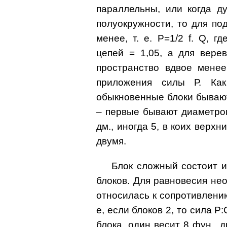
параллельны, или когда д
полуокружности, то для по
менее, т. е. Р=1/2 f. Q, 
цепей = 1,05, а для вере
пространство вдвое менее
приложения силы Р. Ка
обыкновенные блоки бывают
– первые бывают диаметром 
дм., иногда 5, в коих верхн
двумя.
Блок сложный состоит и
блоков. Для равновесия н
относилась к сопротивлению 
е, если блоков 2, то сила P
блока, один весит 8 фун., д