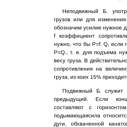
Неподвижный Б. употр
грузов или для изменения
обозначим усилие нужное д
f коэффициент сопротивл
нужно, что бы P=f. Q, если
P=Q., т. е. для подъема н
весу груза. В действительн
сопротивления на величи
груза, из коих 15% приходит
Подвижный Б. служит 
предыдущий. Если конц
составляют с горизонт
подымающаясила относится
дуги, обхваченной канат