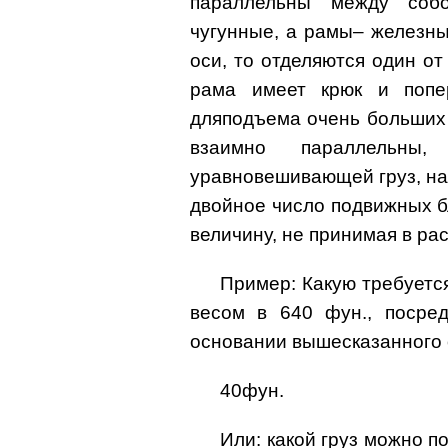
параллельны между соб
чугунные, а рамы– железн
оси, то отделяются один о
рама имеет крюк и попер
дляподъема очень больших 
взаимно параллельны
уравновешивающей груз, над
двойное число подвижных бл
величину, не принимая в ра
Пример: Какую требуется
весом в 640 фун., посре
основании вышесказанного 
40фун.
Или: какой груз можно по