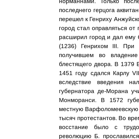
норманнами. Только посл
последнего герцога аквитан
перешел к Генриху Анжуйско
город стал оправляться от 
расширил город и дал ему
(1236) Генрихом III. При
получившем во владение
блестящего двора. В 1379 
1451 году сдался Карлу VI
вследствие введения на
губернатора де-Морана уч
Монморанси. В 1572 губ
местную Варфоломеевскую н
тысяч протестантов. Во вр
восстание было с труд
революцию Б. прославился