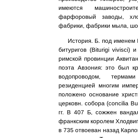
имеются машиностроит
фарфоровый заводы, хло
фабрики, фабрики мыла, шо
История. Б. под именем
битуригов (Biturigi vivisci
римской провинции Аквита
поэта Авзония: это был к
водопроводом, терма
резиденцией многим импер
положено основание христ
церковн. собора (concilia Bu
гг. В 407 Б, сожжен ванда
франкским королем Хлодвиго
в 735 отвоеван назад Карло