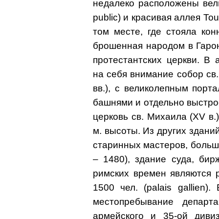
недалеко расположены вел
public) и красивая аллея T
том месте, где стояла кон
брошенная народом в Гаронн
протестантских церкви. В
на себя внимание собор св. 
вв.), с великолепным порт
башнями и отдельно выстро
церковь св. Михаила (XV в.
м. высоты. Из других здани
старинных мастеров, больш
– 1480), здание суда, би
римских времен являются 
1500 чел. (palais gallien)
местопребывание департа
армейского и 35-ой дивиз