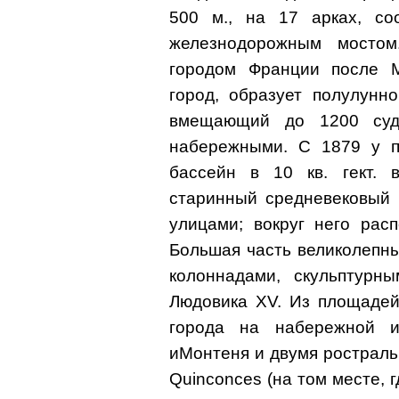
500 м., на 17 арках, с
железнодорожным мостом
городом Франции после М
город, образует полулунно
вмещающий до 1200 суд
набережными. С 1879 у п
бассейн в 10 кв. гект. 
старинный средневековый 
улицами; вокруг него рас
Большая часть великолепн
колоннадами, скульптурн
Людовика XV. Из площадей
города на набережной и
иМонтеня и двумя рострал
Quinconces (на том месте, 