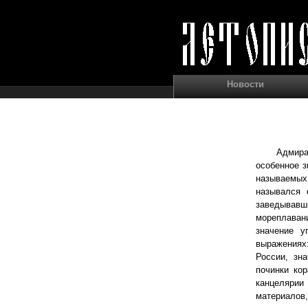
Новости
Адмира
особенное з
называемых
назывался 
заведывав
мореплаван
значение у
выражениях:
России, зн
починки ко
канцелярии
материалов,