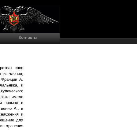
Контакты
арствах свое
т из членов,
 Франции А.
чальника, и
упеческого
также имело
 и поныне в
твенно А., в
снабжения и
мещение для
ля хранения