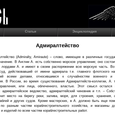
Статьи
Энциклопедия
Адмиралтейство
лтейство (Admiralty, Amiraute) – слово, имеющее в различных госуд
начение. В Англии А. есть собственно морское управление; оно состои
 лордами А. и имеют в своем распоряжении всю морскую часть. Во
суд, действовавший от имени адмирала т.е. главного флотского на
ший всеми делами, относившимся к случайностям военного и к
ия. В России, во время существования Адмиралтейств-коллегии, А. 
правления, или лица, облеченного, властью. Этот смысл остался
 адмиралтейское ведомство, адмиралтейский чиновник и т.п. – Собс
ачит место на берегу реки, залива, моря, для строения, хранения, 
раблей и других судов. Кроме мастерских, в А. должно быть еще по
 по разным частям кораблестроительного хозяйства, и магазины д
 и изделий по всем частям кораблестроительных работ.