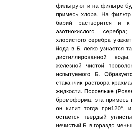
фильтруют и на фильтре бу
примесь хлора. На фильтр
барий растворится и к
азотнокислого серебра
хлористого серебра укажет
йода в Б. легко узнается т
дистиллированной воды,
железной чистой проволо
испытуемого Б. Образует
стаканчик раствора крахм
жидкости. Поссельже (Poss
бромоформа; эта примесь и
он кипит тогда при120°, 
остается твердый углисты
нечистый Б. в гораздо мень