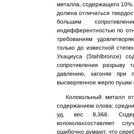
металла, содержащего 10% о
должна отличаться твердост
большим сопротивле
индифферентностью по отн
требованиям удовлетворя
только до известной степе
Ухациуса (Stahlbronze) с
сопротивления разрыву т
давлению, загоняя при 
высверленное жерло пушки 
Колокольный металл о
содержанием олова; средни
уд. вес 8,368. Соде
колоколахсоставляет с
ошибочно думают, что сереб