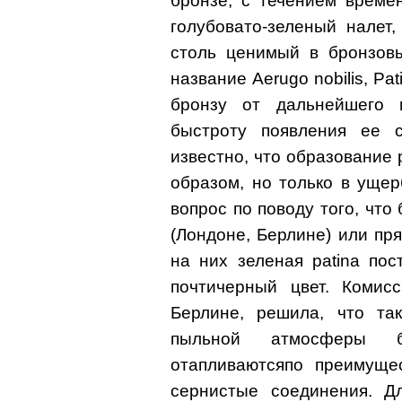
бронзе, с течением време
голубовато-зеленый налет
столь ценимый в бронзов
название Aerugo nobilis, Pat
бронзу от дальнейшего 
быстроту появления ее 
известно, что образование 
образом, но только в ущер
вопрос по поводу того, что
(Лондоне, Берлине) или пр
на них зеленая patina по
почтичерный цвет. Комис
Берлине, решила, что та
пыльной атмосферы б
отапливаютсяпо преимуще
сернистые соединения. Д