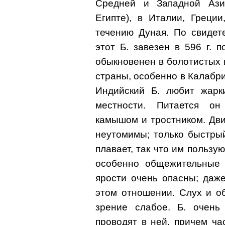
Средней и Западной Ази
Египте), в Италии, Греци
течению Дуная. По свидет
этот Б. завезен в 596 г. 
обыкновенен в болотистых 
страны, особенно в Калабр
Индийский Б. любит жарк
местности. Питается он
камышом и тростником. Дв
неутомимы; только быстрый
плавает, так что им пользую
особенно общежительные 
ярости очень опасны; даж
этом отношении. Слух и о
зрение слабое. Б. очень
проводят в ней, причем ча