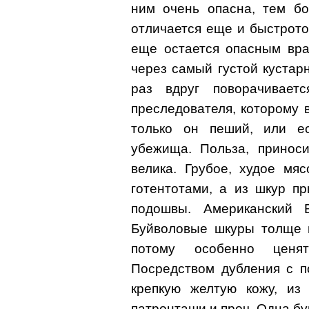
ним очень опасна, тем бо
отличается еще и быстрот
еще остается опасным вра
через самый густой кустарн
раз вдруг поворачивает
преследователя, которому в
только он пеший, или ес
убежища. Польза, приноси
велика. Грубое, худое мя
готентотами, а из шкур п
подошвы. Американский 
Буйволовые шкуры толще 
потому особенно ценят
Посредством дубления с п
крепкую желтую кожу, из
патронташи и проч. Одна буй