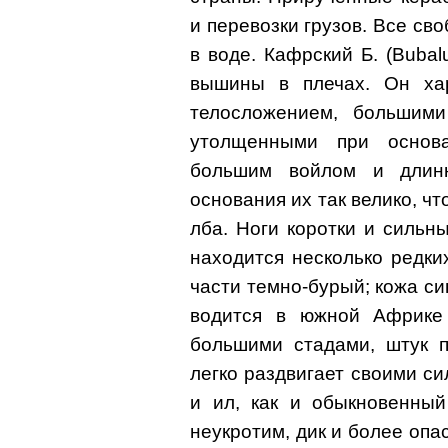
и перевозки грузов. Все св
в воде. Кафрский Б. (Bubalu
вышины в плечах. Он хар
телосложением, большим
утолщенными при основ
большим войлом и длин
основания их так велико, ч
лба. Ноги коротки и сильны
находится несколько редки
части темно-бурый; кожа си
водится в южной Африке
большими стадами, штук п
легко раздвигает своими с
и ил, как и обыкновенный
неукротим, дик и более опа