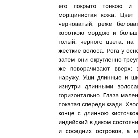
его покрыто тонкою и 
морщинистая кожа. Цвет 
черноватый, реже белова
короткою мордою и больш
голый, черного цвета; на
жесткие волоса. Рога у о
затем они округленно-треу
же поворачивают вверх;
наружу. Уши длинные и ши
изнутри длинными волоса
горизонтально. Глаза мален
покатая спереди кзади. Хво
конце с длинною кисточко
индийский в диком состоян
и соседних островов, а 