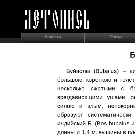
Новости
Статьи
Б
Буйволы (Bubalus) – в
большою, короткою и толс
несколько сжатыми с б
всегдависящими ушами, р
силою и злым, непокорн
образуют систематически
индийский Б. (Bos bubalus и
длины и 1,4 м. вышины в пле