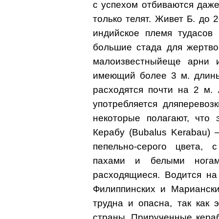
с успехом отбиваются даже
только телят. Живет Б. до 2
индийское племя тудасов 
большие стада для жертво
малоизвестныйеще арни ил
имеющий более 3 м. длины
расходятся почти на 2 м.
употребляется дляперевоз
некоторые полагают, что 
Керабу (Bubalus Kerabau) 
пепельно-серого цвета, 
пахами и белыми ногам
расходящиеся. Водится на 
Филиппинских и Мариански
трудна и опасна, так как
страны. Прирученные кера