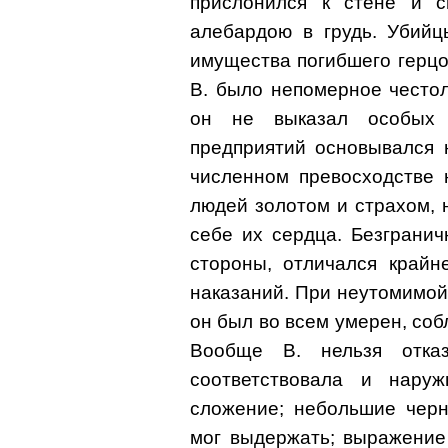
прислонился к стене и с
алебардою в грудь. Убий
имущества погибшего герцо
В. было непомерное честол
он не выказал особых 
предприятий основывался н
численном превосходстве 
людей золотом и страхом, 
себе их сердца. Безгранич
стороны, отличался крайн
наказаний. При неутомимой
он был во всем умерен, соб
Вообще В. нельзя отка
соответствовала и наруж
сложение; небольшие черн
мог выдержать; выражение