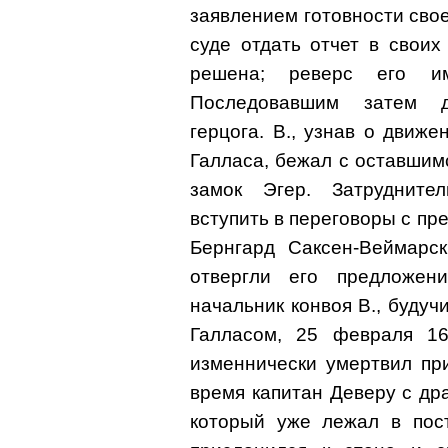
заявлением готовности свое
суде отдать отчет в своих
решена; реверс его им
Последовавшим затем д
герцога. В., узнав о движ
Галласа, бежал с оставши
замок Эгер. Затрудните
вступить в переговоры с пр
Бернгард Саксен-Веймарск
отвергли его предложен
начальник конвоя В., буду
Галласом, 25 февраля 16
изменнически умертвил пр
время капитан Деверу с др
который уже лежал в пост