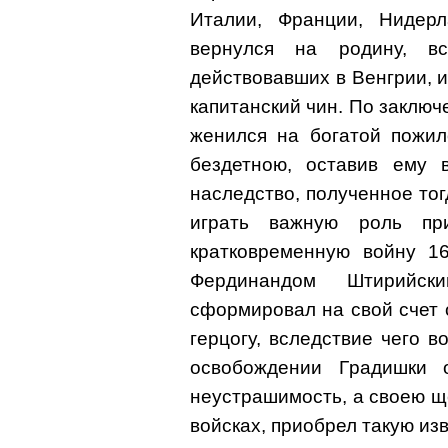
Италии, Франции, Нидер
вернулся на родину, в
действовавших в Венгрии, и
капитанский чин. По заключ
женился на богатой пожил
бездетною, оставив ему 
наследство, полученное тог
играть важную роль пр
кратковременную войну 1
Фердинандом Штирийск
сформировал на свой счет о
герцогу, вследствие чего 
освобождении Гpaдишки 
неустрашимость, а своею щ
войсках, приобрел такую изв