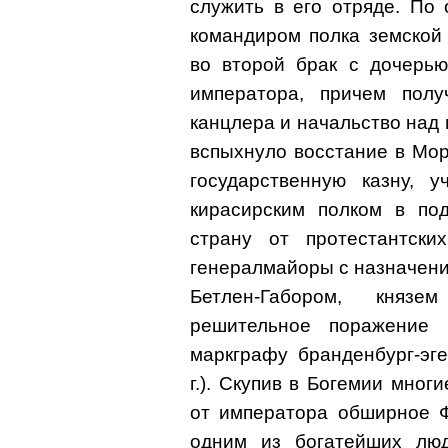
служить в его отряде. По
командиром полка земской
во второй брак с дочерью
императора, причем полу
канцлера и начальство над м
вспыхнуло восстание в Мор
государственную казну, 
кирасирским полком в по
страну от протестантски
генералмайоры с назначени
Бетлен-Габором, князе
решительное поражение 
маркграфу бранденбург-эг
г.). Скупив в Богемии мно
от императора обширное Ф
одним из богатейших люд