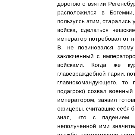
дорогою о взятии Регенсбу
расположился в Богемии,
пользуясь этим, старались 
войска, сделаться чешски
император потребовал от н
В. не повиновался этому
заключенный с императоро
войсками. Когда же ку
главевраждебной парии, по
главнокомандующего, то 
подагрою) созвал военный 
императором, заявил готов
офицеры, считавшие себя бо
зная, что с падением 
неполученной ими значит
службу, протестовали прот