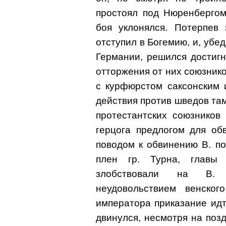
простоял под Нюренбергом
боя уклонялся. Потерпев
отступил в Богемию, и, убе
Германии, решился достигн
отторжения от них союзнико
с курфюрстом саксонским 
действия против шведов там,
протестантских союзников
герцога предлогом для об
поводом к обвинению В. п
плен гр. Турна, главы
злобствовали на В. 
неудовольствием венског
императора приказание ид
двинулся, несмотря на позд