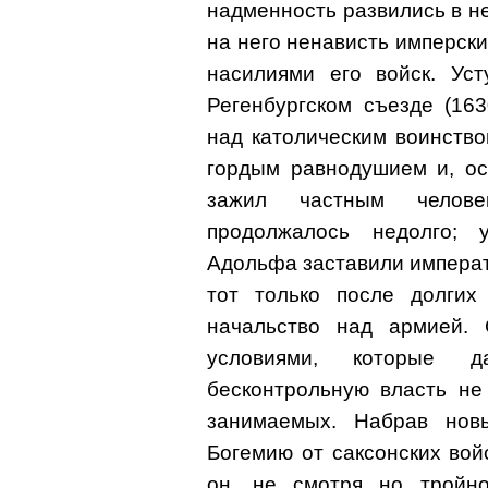
надменность развились в н
на него ненависть имперски
насилиями его войск. Ус
Регенбургском съезде (16
над католическим воинство
гордым равнодушием и, ос
зажил частным человек
продолжалось недолго; 
Адольфа заставили императ
тот только после долгих 
начальство над армией. 
условиями, которые 
бесконтрольную власть не
занимаемых. Набрав новы
Богемию от саксонских вой
он, не смотря но тройно