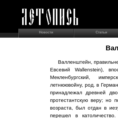
Новости
Статьи
Ва
Валленштейн, правильне
Евсевий Wallenstein), вп
Мекленбургский, импер
летнюювойну, род. в Германи
принадлежал древней дво
протестантскую веру; но п
возраста, был отдан в ие
перешел в католичество