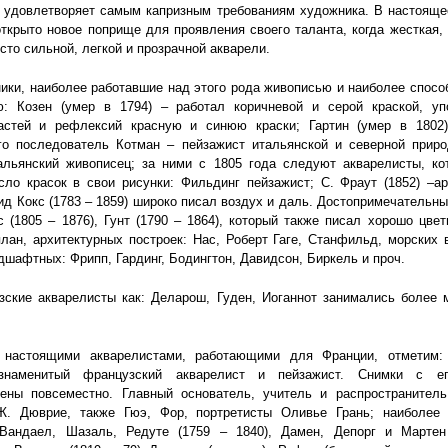
 удовлетворяет самым капризным требованиям художника. В настояще
ткрыто новое поприще для проявления своего таланта, когда жесткая,
сто сильной, легкой и прозрачной акварели.
ики, наиболее работавшие над этого рода живописью и наиболее спос
ю: Козен (умер в 1794) – работал коричневой и серой краской, уп
астей и рефлексий красную и синюю краски; Гартин (умер в 1802
его последователь Котман – пейзажист итальянской и северной приро
альянский живописец; за ними с 1805 года следуют акварелисты, ко
ло красок в свои рисунки: Фильдинг пейзажист; С. Фраут (1852) –а
ид Кокс (1783 – 1859) широко писал воздух и даль. Достопримечательн
 (1805 – 1876), Гунт (1790 – 1864), который также писал хорошо цве
лан, архитектурных построек: Нас, Роберт Гаге, Станфильд, морских 
дшафтных: Фрипп, Гардинг, Бодингтон, Давидсон, Биркель и проч.
зские акварелисты как: Деларош, Гуден, Иоганнот занимались более 
настоящими акварелистами, работающими для Франции, отметим: 
знаменитый французский акварелист и пейзажист. Снимки с ег
нены повсеместно. Главный основатель, учитель и распространитель
Ж. Дюврие, также Гюэ, Фор, портретисты Оливье Грань; наиболее 
Вандаел, Шазаль, Редуте (1759 – 1840), Дамен, Депорг и Марте