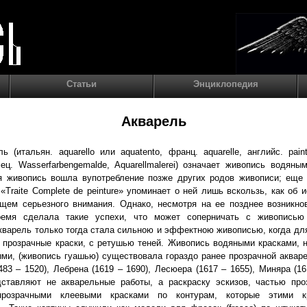
Статьи
Энциклопедия
Акварель
ь (итальян. aquarello или aquatento, франц. aquarelle, английс. paint
мец. Wasserfarbengemalde, Aquarellmalerei) означает живопись водяны
я живопись вошла вупотребление позже других родов живописи; еще 
«Traite Complete de peinture» упоминает о ней лишь вскользь, как об и
щем серьезного внимания. Однако, несмотря на ее позднее возникнов
ремя сделала такие успехи, что может соперничать с живопись
кварель только тогда стала сильною и эффектною живописью, когда дл
 прозрачные краски, с ретушью теней. Живопись водяными красками, 
ми, (живопись гуашью) существовала гораздо ранее прозрачной аквар
83 – 1520), Лебрена (1619 – 1690), Лесюера (1617 – 1655), Миняра (16
дставляют не акварельные работы, а раскраску эскизов, частью про
прозрачными клеевыми красками по контурам, которые этими к