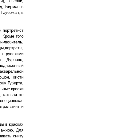
и), Геверни,
нд, Бирман в
 Гауерман; в
й портретист
. Кроме того
к-любитель,
,портреты,
г. русскими
м, Дурново,
поднесенный
акварельной
ршон, кисти
обу Губерта,
льные краски
, таковая же
енецианская
йтральтинт и
ды в красках
влажною. Для
чивать снизу