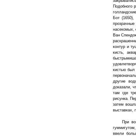
закрывались
Подобного р
голландские
Бот (1650),
прозрачные
насекомых, 
Ван Спендок
раскрашенны
контур и ту
кисть, акв
быстрымиш
удовлетвор
кистью был 
первоначал
другие вод
доказали, ч
там где тр
рисунка. Пе
затем вошл
выставках, 
При во
гуммигутом
ввели боль