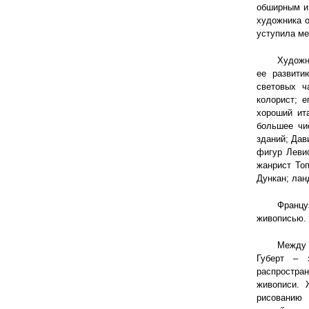
обширным и
художника о
уступила ме
Художн
ее развити
световых ч
колорист; 
хороший ит
большее чис
зданий; Дав
фигур Левис
жанрист Топ
Дункан; лан
Францу
живописью.
Между 
Губерт – 
распростра
живописи. 
рисованию 