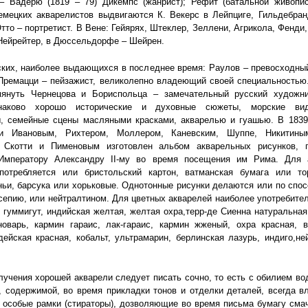
– Вадерю (1819 – 79) Дикемпс (жанрист); Рефит (батальной живопис
емецких акварелистов выдвигаются К. Векерс в Лейпциге, Гильдебра
тто – портретист. B Bене: Гейярях, Штеклер, Зеллени, Агрикола, Фенди,
Нейрейтер, в Дюссельдорфе – Шейрен.
ских, наиболее выдающихся в последнее время: Раулов – превосходны
Премацци – пейзажист, великолепно владеющий своей специальностью
януть Чернецова и Бориспольца – замечательный русский художни
наково хорошо исторические и духовные сюжеты, морские виды
ы, семейные сцены масляными красками, акварелью и гуашью. В 1839 
и Ивановым, Рихтером, Моллером, Каневским, Шуппе, Никитины
Скотти и Пименовым изготовлен альбом акварельных рисунков, 
Императору Александру II-му во время посещения им Рима. Для 
потребляется или бристольский картон, ватманская бумага или то
ньи, барсука или хорьковые. Однотонные рисунки делаются или по спос
сепию, или нейтралтином. Для цветных акварелей наиболее употребите
гуммигут, индийская желтая, желтая охра,терр-де Сиенна натуральная
новарь, кармин гараис, лак-гараис, кармин жженый, охра красная, в
дейская красная, кобальт, ультрамарин, берлинская лазурь, индиго,не
лучения хорошей акварели следует писать сочно, то есть с обилием во
, содержимой, во время прикладки тонов и отделки деталей, всегда 
 особые рамки (стираторы), дозволяющие во время письма бумагу сма