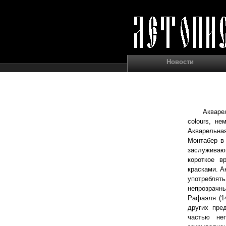
Новости
Акварел
colours, не
Акварельна
Монтабер в 
заслуживаю
короткое в
красками. А
употреблять
непрозрачны
Рафаэля (14
других пре
частью не