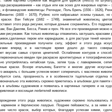
. Такие картины служили как модели для фресок (fresco) по штукат
ода раскрашиванием – как отдых или как эскиз для жанровых картин –
, и фламандские живописцы: Рюгендас, Поль Бриль (1556 – 1626), Рюне
 Винантес (1600 – 1670); Рубенс хотя набрасывал эскизы гуашью, но
 краски. Ван Гейсум (1682 – 1749), знаменитый живописец цвето
оставил этого рода рисунки, которые доныне сохранились. Его подраж
ам, Ван Даелям, Бесса, Риние и проч. Но все эти произведения можно 
ми рисунками. Как только живописцы отважились заглушать красками 
шевок,сделанных пером или карандашом, а для растуши теней начали
арельные произведения получили силу, эффект и этого рода иску
агами вперед и в настоящее время дошло до такого соверше
яет вкусам самых строгих ценителей. Ослабление контуров и способ
первоначально введен при раскраске архитектурных и топографических
ьно употреблялась китайская тушь, затем тушь с лавкармином, сепия
яные краски. Вскоре итальянец Багетти и многие другие искусны
то акварель с большим успехом может соперничать с масляною живоп
ебуется сила, прозрачность и в особенности тщательная отделка п
рвоначально эта живопись скромно приютилась в альбомах для памяти 
а в альбомы художников и появилась в картинных галереях и на худ
привлекая и восхищая любителей живописи.
зрождении этого рода живописи, художники скромно пользовались 
, кармином и берлинскою лазурью. Позднее пейзажисты, а за ними и 
шее число красок, выбор которых, благодаря успехам химии, сдел