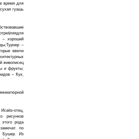
е время для
 сухая гуашь
обствовавшие
отребляядля
) – хороший
ды;Турнер –
торые ввели
рхитектурных
ый живописец
ты и фрукты;
видов – Кук,
миниатюрной
Исабэ-отец,
о рисунков
 этого рода
замечат. по
н Бушер. Из