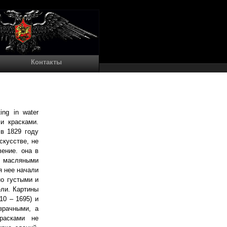
Контакты
ing in water
ми красками.
в 1829 году
скусстве, не
ение. она в
ю масляными
я нее начали
но густыми и
ели. Картины
10 – 1695) и
зрачными, а
расками не