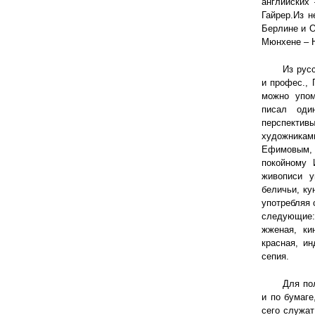
английских 
Гайрер.Из н
Берлине и О
Мюнхене – 
Из рус
и профес., 
можно упом
писал оди
перспектив
художникам
Ефимовым, 
покойному 
живописи у
беличьи, ку
употребляя 
следующие: 
жженая, ки
красная, ин
сепия.
Для по
и по бумаге
сего служат