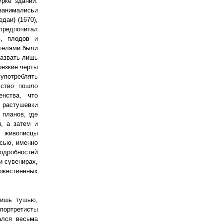
урке зданий.
 занималисьи
даи) (1670),
 предпочитал
в, плодов и
ателями были
назвать лишь
резкие черты
 употреблять
сство пошло
нства, что
 растушевки
 планов, где
, а затем и
е живописцы
исью, именно
одробностей
и сувенирах,
ожественных
лишь тушью,
портретисты
ался весьма