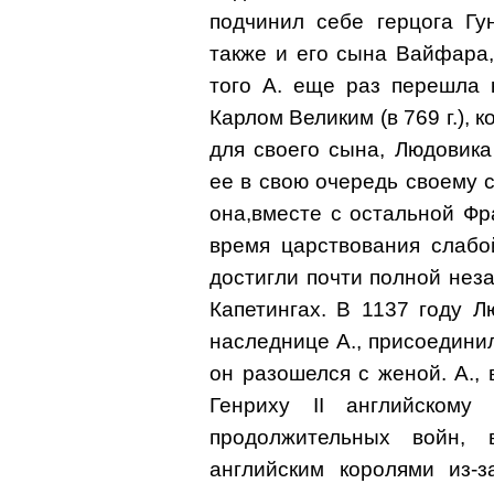
подчинил себе герцога Гу
также и его сына Вайфара,
того А. еще раз перешла 
Карлом Великим (в 769 г.), 
для своего сына, Людовика
ее в свою очередь своему с
она,вместе с остальной Фр
время царствования слабо
достигли почти полной нез
Капетингах. В 1137 году Л
наследнице А., присоединил
он разошелся с женой. А.,
Генриху II английскому
продолжительных войн,
английским королями из-з