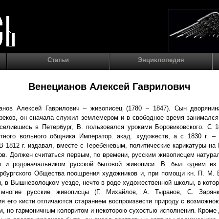
Статьи
Энциклопедия
Венецианов Алексей Гаврилович
анов Алексей Гаврилович – живописец (1780 – 1847). Сын дворянин
реков, он сначала служил землемером и в свободное время занималс
селившись в Петербург, В. пользовался уроками Боровиковского. С 1
тного вольного общника Император. акад. художеств, а с 1830 г. –
В 1812 г. издавал, вместе с Теребеневым, политические карикатуры на
ов. Должен считаться первым, по времени, русским живописцем натура
я и родоначальником русской бытовой живописи. В. был одним из
рбургского Общества поощрения художников и, при помощи кн. П. М. 
я, в Вышневолоцком уезде, нечто в роде художественной школы, в кото
 многие русские живописцы (Г. Михайлов, А. Тыранов, С. Зарян
я его кисти отличаются старанием воспроизвести природу с возможно
, но гармоничным колоритом и некоторою сухостью исполнения. Кроме