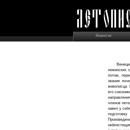
Новости
Венеци
нежинских г
потом, пере
звание поче
живописца. 
его союзник
направлени
членов пете
завел у себ
подготовку
Произведени
неблестящим