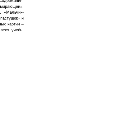
 содержания.
умирающей»,
, «Мальчик-
 пастушок» и
ных картин –
всех учебн.