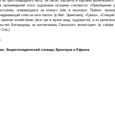
н из простонародного быта, он писал портреты и картины религиозного
х произведений этого художника лучшими считаются: «Приобщение 
рестьянка, опирающаяся на клюку» (обе в московск. Публич. музее)
 надевающий себе на ноги лапти» (в Имп. Эрмитаже), «Гумно», «Спящий
занятая хозяйством» (все три в музее акад. художеств), а из религиоз
льство Богородицы за воспитанниц Смольного монастыря» (в соборе 
 Спб.).
в.
ик: Энциклопедический словарь Брокгауза и Ефрона