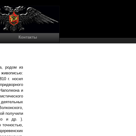
Контакты
а, родом из
я живописью:
810 г. носил
 придворного
 Наполеона и
листического
 деятельных
Волконского,
рой получили
ко и др. ).
ю точностью,
 деревенских