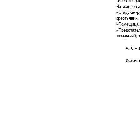
типов и сце
Из жанровы
«Старуха-к
крестьянин,
«Помещица, 
«Предстате
заведений, в
А. С – 
Источн