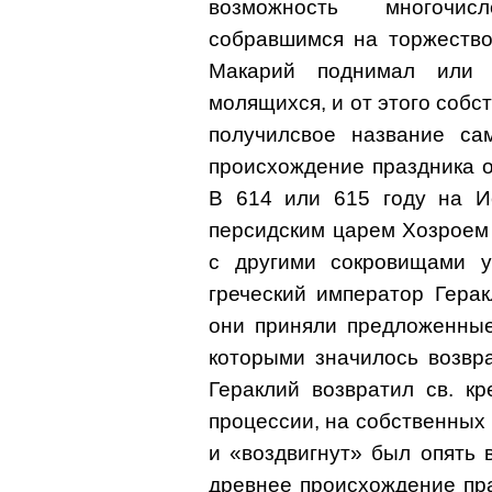
возможность многочис
собравшимся на торжество
Макарий поднимал или 
молящихся, и от этого собс
получилсвое название са
происхождение праздника о
В 614 или 615 году на И
персидским царем Хозроем I
с другими сокровищами у
греческий император Гера
они приняли предложенные
которыми значилось возвр
Гераклий возвратил св. к
процессии, на собственных п
и «воздвигнут» был опять 
древнее происхождение пра