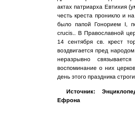
актах патриарха Евтихия (ум
честь креста проникло и н
было папой Гонорием I, по
crucis.. В Православной ц
14 сентября св. крест то
воздвигается пред народом 
неразрывно связываетс
воспоминание о них церко
день этого праздника строги
Источник: Энциклоп
Ефрона