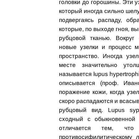
головки до горошины. Эти 
который иногда сильно шелуш
подвергаясь распаду, обр
которые, по выходе гноя, в
рубцовой тканью. Вокруг
новые узелки и процесс м
пространство. Иногда узе
месте значительно уто
называется lupus hypertroph
описывается (проф. Иван
поражение кожи, когда узе
скоро распадаются и всасы
рубцовый вид. Lupus syph
сходный с обыкновенной ф
отличается тем, что 
противосифилитическому 