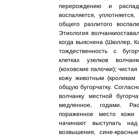
перерождению и распад
воспаляется, уплотняется
общего разлитого воспал
Этиология волчанкиостава
когда выяснена (Шюллер, К
тождественность с бугорч
клетках узелков волча
(коховские палочки); чистая
кожу животным (кроликам 
общую бугорчатку. Соглас
волчанку местной бугорча
медленное, годами. Ра
пораженное место кожи у
начинают выступать на
возвышения, сине-красные