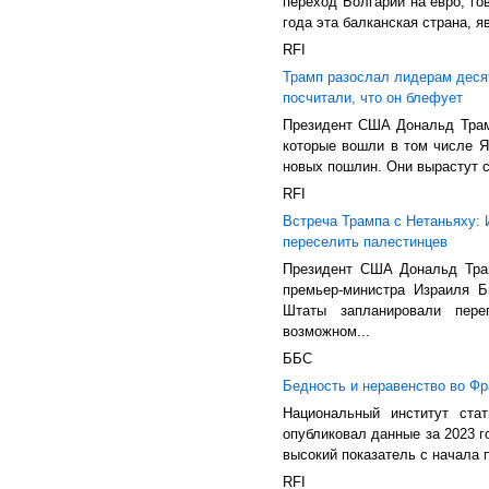
переход Болгарии на евро, го
года эта балканская страна, я
RFI
Трамп разослал лидерам деся
посчитали, что он блефует
Президент США Дональд Трам
которые вошли в том числе 
новых пошлин. Они вырастут с 
RFI
Встреча Трампа с Нетаньяху: 
переселить палестинцев
Президент США Дональд Тра
премьер-министра Израиля Б
Штаты запланировали пер
возможном...
ББС
Бедность и неравенство во Фр
Национальный институт стат
опубликовал данные за 2023 г
высокий показатель с начала п
RFI