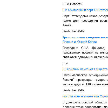
ЛIГА Новости
FT: Крупнейший порт ЕС готов
Порт Роттердама начал резер
также для проведения военн
Times.
Deutsche Welle
Трамп отложил введение новы
Японии и Южной Кореи
Президент США Дональд Т
таможенных пошлин на импор
являются одними из ключевых
ББС
В Германии исчезнет Обществ
Некоммерческое объединени
России" прекращает существ
частью другого НКО из-за войн
Deutsche Welle
Россия ночью атаковала Украи
В Днепропетровской области
Херсоне атаке подверглись ча