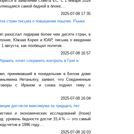
ворится в заявлении Совета ЕС. С 1 января 2026
вляющаяся самой бедной в блоке,...
2025-07-08 17:35
тка стран письма о повышении пошлин. Рынки
п разослал лидерам более чем десяти стран, в
Япония, Южная Корея и ЮАР, письма о введении
1 августа, как пообещал политик...
2025-07-08 16:57
Израиль хочет сохранить контроль в Газе и
мп, принимавший в понедельник в Белом доме
иньямина Нетаньяху, заявил, что Соединенные
еговоры с Ираном и снова поднял тему о
2025-07-08 16:04
анции достигли максимума за тридцать лет
истики и экономических исследований (Insee)
од: уровень бедности достиг 15,4 % — это самый
одсчетов в 1996 году....
2025-07-08 16:03