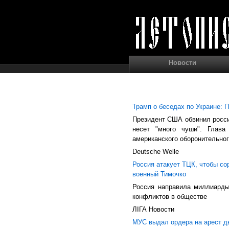
Новости
Трамп о беседах по Украине: 
Президент США обвинил россий
несет "много чуши". Глава
американского оборонительног
Deutsche Welle
Россия атакует ТЦК, чтобы со
военный Тимочко
Россия направила миллиарды
конфликтов в обществе
ЛIГА Новости
МУС выдал ордера на арест дв