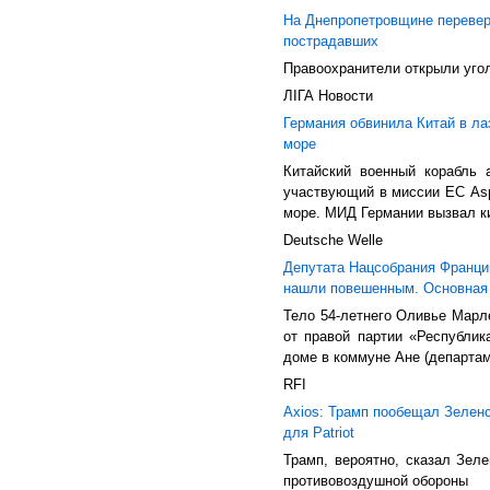
На Днепропетровщине перевер
пострадавших
Правоохранители открыли уго
ЛIГА Новости
Германия обвинила Китай в ла
море
Китайский военный корабль 
участвующий в миссии ЕС Asp
море. МИД Германии вызвал ки
Deutsche Welle
Депутата Нацсобрания Франци
нашли повешенным. Основная
Тело 54-летнего Оливье Марл
от правой партии «Республи
доме в коммуне Ане (департам
RFI
Axios: Трамп пообещал Зеленс
для Patriot
Трамп, вероятно, сказал Зеле
противовоздушной обороны