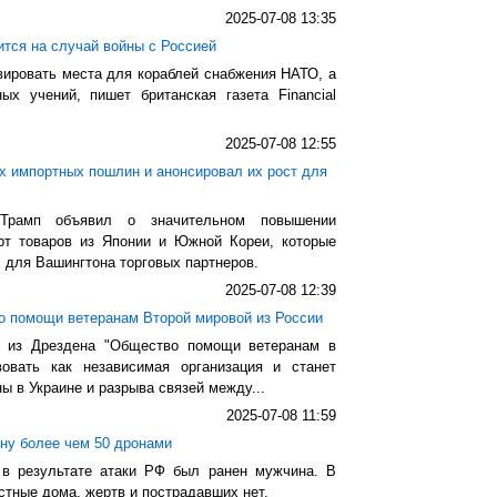
2025-07-08 13:35
ится на случай войны с Россией
вировать места для кораблей снабжения НАТО, а
ых учений, пишет британская газета Financial
2025-07-08 12:55
х импортных пошлин и анонсировал их рост для
рамп объявил о значительном повышении
т товаров из Японии и Южной Кореи, которые
 для Вашингтона торговых партнеров.
2025-07-08 12:39
о помощи ветеранам Второй мировой из России
е из Дрездена "Общество помощи ветеранам в
овать как независимая организация и станет
ы в Украине и разрыва связей между...
2025-07-08 11:59
ну более чем 50 дронами
 в результате атаки РФ был ранен мужчина. В
стные дома, жертв и пострадавших нет.