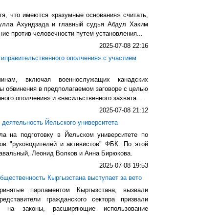
тя, что имеются «разумные основания» считать,
улла Ахундзада и главный судья Абдул Хаким
ие против человечности путем установления...
2025-07-08 22:16
типравительственного ополчения» с участием
нам, включая военнослужащих канадских
ы обвинения в предполагаемом заговоре с целью
ного ополчения» и «насильственного захвата...
2025-07-08 21:12
 деятельность Йельского университета
ала на подготовку в Йельском университете по
ов "руководителей и активистов" ФБК. По этой
авальный, Леонид Волков и Анна Бирюкова.
2025-07-08 19:53
общественность Кыргызстана выступает за вето
инятые парламентом Кыргызстана, вызвали
редставители гражданского сектора призвали
о на законы, расширяющие использование