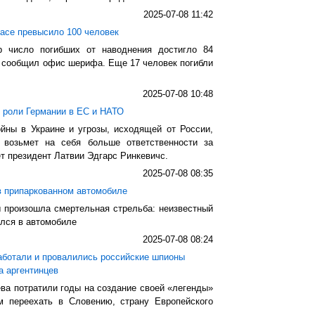
2025-07-08 11:42
хасе превысило 100 человек
р число погибших от наводнения достигло 84
й, сообщил офис шерифа. Еще 17 человек погибли
2025-07-08 10:48
е роли Германии в ЕС и НАТО
ны в Украине и угрозы, исходящей от России,
 возьмет на себя больше ответственности за
ет президент Латвии Эдгарс Ринкевичс.
2025-07-08 08:35
в припаркованном автомобиле
 произошла смертельная стрельба: неизвестный
ился в автомобиле
2025-07-08 08:24
аботали и провалились российские шпионы
а аргентинцев
ва потратили годы на создание своей «легенды»
м переехать в Словению, страну Европейского