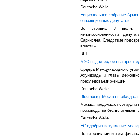
Deutsche Welle
Национальное собрание Армен
оппозиционных депутатов
Во вторник, 8 июля, Н
неприкосновенности депут
Саркисяна. Следствие подозре
власти»....
RFI
МУС выдал ордера на арест р
Ордера Международного уголо
Ахундзады и главы Верховно
преследовании женщин.
Deutsche Welle
Bloomberg: Москва в обход са
Москва продолжает сотруднича
производства беспилотников, 
Deutsche Welle
ЕС одобрил вступление Болгар
Во вторник министры финанс