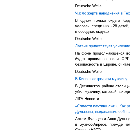
Deutsche Welle
Число жертв наводнения в Те
В одном только округе Кер
человек, среди них - 28 дете
в соседних округах.
Deutsche Welle
Латвия приветствует усилени
На фоне продолжающейся вой
будет правильно, если ФРГ
безопасность в Европе, счита
Deutsche Welle
В Киеве застрелили мужчину 
В Деснянском районе столицы
убил мужчину, который наход
ЛIГА Новости
«Сплести паутину лжи». Как р
Дульцевы, выдававшие себя з
Артем Дульцев и Анна Дульце
в Буэнос-Айресе, прежде че
Союза и НАТО.