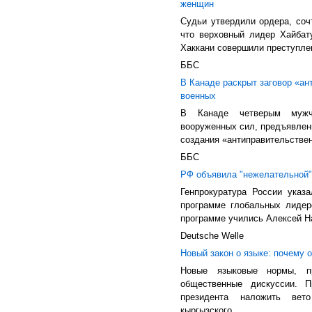
женщин
Судьи утвердили ордера, соч
что верховный лидер Хайбат
Хаккани совершили преступлен
ББС
В Канаде раскрыт заговор «ан
военных
В Канаде четверым мужчи
вооруженных сил, предъявлен
создания «антиправительствен
ББС
РФ объявила "нежелательной"
Генпрокуратура России указ
программе глобальных лидер
программе учились Алексей Н
Deutsche Welle
Новый закон о языке: почему 
Новые языковые нормы, пр
общественные дискуссии. П
президента наложить вет
кыргызского...