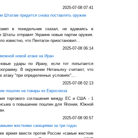
2025-07-08 07:41
ым Штатам придется снова поставлять оружие
амп в понедельник сказал, не вдаваясь в
е Штаты отправят Украине новые партии оружия.
о известно, что Пентагон приостановил...
2025-07-08 06:14
зможной новой атаке на Иран
 новые удары по Ирану, если тот попытается
рограмму. В окружении Нетаньяху считают, что
 атаку "при определенных условиях",...
2025-07-08 02:13
ие пошлин на товары из Евросоюза
ия торгового соглашения между ЕС и США - 1
 письма о повышении пошлин для Японии, Южной
ан.
2025-07-08 00:57
самыми жесткими санкциями за три года»
ее время ввести против России «самые жесткие