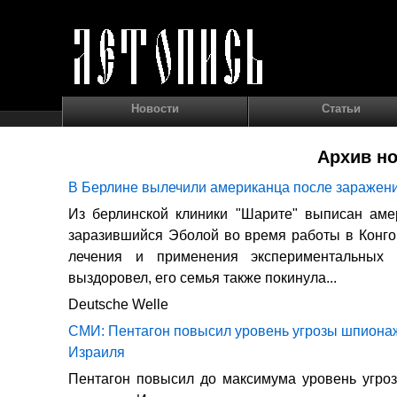
Новости
Статьи
Архив но
В Берлине вылечили американца после заражен
Из берлинской клиники "Шарите" выписан аме
заразившийся Эболой во время работы в Конго
лечения и применения экспериментальных 
выздоровел, его семья также покинула...
Deutsche Welle
СМИ: Пентагон повысил уровень угрозы шпиона
Израиля
Пентагон повысил до максимума уровень угро