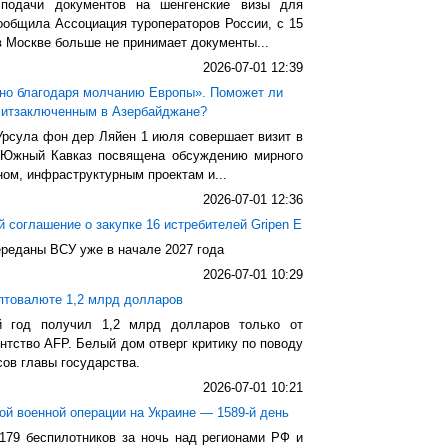
 подачи документов на шенгенские визы для
ообщила Ассоциация туроператоров России, с 15
 Москве больше не принимает документы...
2026-07-01 12:39
нно благодаря молчанию Европы». Поможет ли
литзаключенным в Азербайджане?
рсула фон дер Ляйен 1 июля совершает визит в
 Южный Кавказ посвящена обсуждению мирного
ом, инфраструктурным проектам и...
2026-07-01 12:36
 соглашение о закупке 16 истребителей Gripen E
ереданы ВСУ уже в начале 2027 года
2026-07-01 10:29
иптовалюте 1,2 млрд долларов
 год получил 1,2 млрд долларов только от
ентство AFP. Белый дом отверг критику по поводу
ов главы государства.
2026-07-01 10:21
й военной операции на Украине — 1589-й день
179 беспилотников за ночь над регионами РФ и