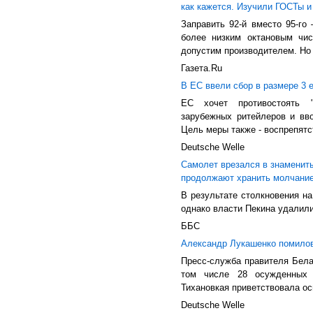
как кажется. Изучили ГОСТы и
Заправить 92-й вместо 95-го
более низким октановым чи
допустим производителем. Но о
Газета.Ru
В ЕС ввели сбор в размере 3 
ЕС хочет противостоять "
зарубежных ритейлеров и вв
Цель меры также - воспрепятс
Deutsche Welle
Самолет врезался в знамениты
продолжают хранить молчани
В результате столкновения на
однако власти Пекина удалил
ББС
Александр Лукашенко помило
Пресс-служба правителя Бела
том числе 28 осужденных з
Тихановкая приветствовала о
Deutsche Welle