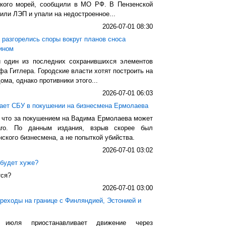
ского морей, сообщили в МО РФ. В Пензенской
ли ЛЭП и упали на недостроенное...
2026-07-01 08:30
 разгорелись споры вокруг планов сноса
ином
 один из последних сохранившихся элементов
а Гитлера. Городские власти хотят построить на
ма, однако противники этого...
2026-07-01 06:03
вает СБУ в покушении на бизнесмена Ермолаева
, что за покушением на Вадима Ермолаева может
aro. По данным издания, взрыв скорее был
ского бизнесмена, а не попыткой убийства.
2026-07-01 03:02
 будет хуже?
тся?
2026-07-01 03:00
реходы на границе с Финляндией, Эстонией и
июля приостанавливает движение через