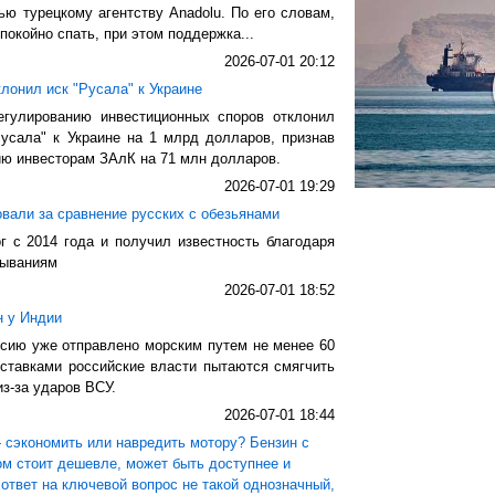
ю турецкому агентству Anadolu. По его словам,
покойно спать, при этом поддержка...
2026-07-01 20:12
лонил иск "Русала" к Украине
гулированию инвестиционных споров отклонил
усала" к Украине на 1 млрд долларов, признав
ю инвесторам ЗАлК на 71 млн долларов.
2026-07-01 19:29
вали за сравнение русских с обезьянами
г с 2014 года и получил известность благодаря
зываниям
2026-07-01 18:52
н у Индии
ссию уже отправлено морским путем не менее 60
оставками российские власти пытаются смягчить
из-за ударов ВСУ.
2026-07-01 18:44
— сэкономить или навредить мотору? Бензин с
м стоит дешевле, может быть доступнее и
ответ на ключевой вопрос не такой однозначный,