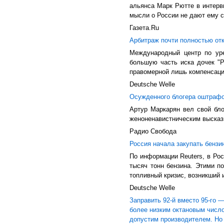
альянса Марк Рютте в интервь
мысли о России не дают ему с
Газета.Ru
Арбитраж почти полностью отк
Международный центр по уре
большую часть иска дочек "Р
правомерной лишь компенсаци
Deutsche Welle
Осужденного блогера оштрафо
Артур Маркарян вел свой бло
женоненавистническим выска
Радио Свобода
Россия начала закупать бензи
По информации Reuters, в Ро
тысяч тонн бензина. Этими п
топливный кризис, возникший 
Deutsche Welle
Заправить 92-й вместо 95-го 
более низким октановым число
допустим производителем. Но 