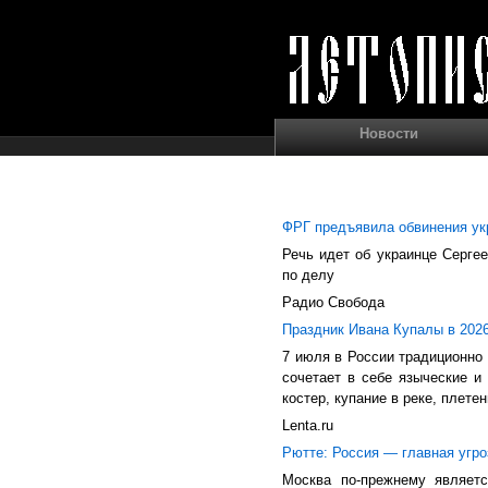
Новости
ФРГ предъявила обвинения ук
Речь идет об украинце Серге
по делу
Радио Свобода
Праздник Ивана Купалы в 2026
7 июля в России традиционно 
сочетает в себе языческие и 
костер, купание в реке, плетен
Lenta.ru
Рютте: Россия — главная угро
Москва по-прежнему являетс