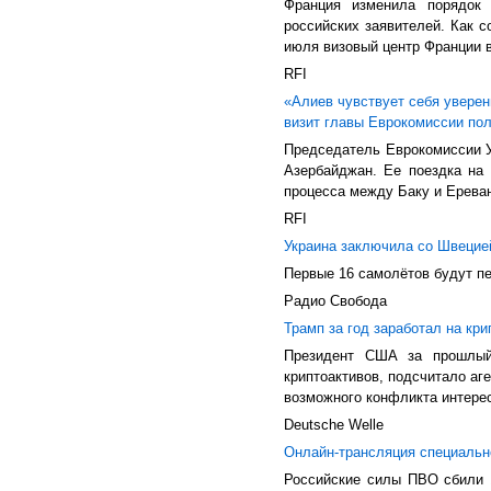
Франция изменила порядок
российских заявителей. Как с
июля визовый центр Франции в
RFI
«Алиев чувствует себя увере
визит главы Еврокомиссии по
Председатель Еврокомиссии У
Азербайджан. Ее поездка на
процесса между Баку и Ереван
RFI
Украина заключила со Швецией
Первые 16 самолётов будут п
Радио Свобода
Трамп за год заработал на кр
Президент США за прошлый
криптоактивов, подсчитало аг
возможного конфликта интерес
Deutsche Welle
Онлайн-трансляция специально
Российские силы ПВО сбили 