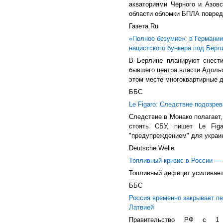
акваториями Черного и Азов
области обломки БПЛА повреди
Газета.Ru
«Полное безумие»: в Германии
нацистского бункера под Берл
В Берлине планируют снести
бывшего центра власти Адольф
этом месте многоквартирные до
ББС
Le Figaro: Следствие подозре
Следствие в Монако полагает
стоять СБУ, пишет Le Fig
"предупреждением" для украин
Deutsche Welle
Топливный кризис в России —
Топливный дефицит усиливае
ББС
Россия временно закрывает пе
Латвией
Правительство РФ с 1 