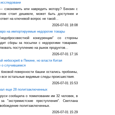
 исследовани
 — сэкономить или навредить мотору? Бензин с
слом стоит дешевле, может быть доступнее и
твет на ключевой вопрос не такой...
2026-07-01 18:08
евро на импортируемые недорогие товары
недобросовестной конкуренции" со стороны
одит сборы за посылки с недорогими товарами.
твовать поступлению на рынок продуктов...
2026-07-01 17:16
й небоскреб в Пекине, но власти Китая
е о случившемся
 боковой поверхности башни остались пробоины,
и все остальные видимые следы происшествия.
2026-07-01 15:53
вал еще 28 политзаключенных
руси сообщила о помиловании им 32 человек, в
а "экстремистские преступления". Светлана
свобождение политзаключенных.
2026-07-01 15:29