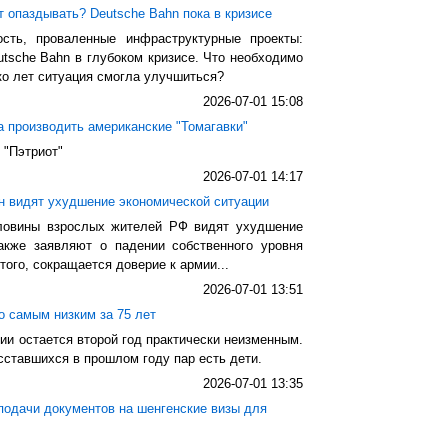
т опаздывать? Deutsche Bahn пока в кризисе
ость, проваленные инфраструктурные проекты:
tsche Bahn в глубоком кризисе. Что необходимо
ко лет ситуация смогла улучшиться?
2026-07-01 15:08
а производить американские "Томагавки"
 "Пэтриот"
2026-07-01 14:17
н видят ухудшение экономической ситуации
ловины взрослых жителей РФ видят ухудшение
также заявляют о падении собственного уровня
того, сокращается доверие к армии...
2026-07-01 13:51
о самым низким за 75 лет
ии остается второй год практически неизменным.
сставшихся в прошлом году пар есть дети.
2026-07-01 13:35
подачи документов на шенгенские визы для