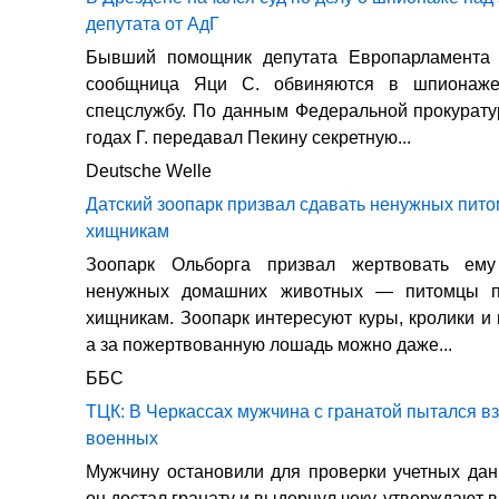
депутата от АдГ
Бывший помощник депутата Европарламента 
сообщница Яци С. обвиняются в шпионаже
спецслужбу. По данным Федеральной прокурату
годах Г. передавал Пекину секретную...
Deutsche Welle
Датский зоопарк призвал сдавать ненужных пито
хищникам
Зоопарк Ольборга призвал жертвовать ему
ненужных домашних животных — питомцы п
хищникам. Зоопарк интересуют куры, кролики и 
а за пожертвованную лошадь можно даже...
ББС
ТЦК: В Черкассах мужчина с гранатой пытался вз
военных
Мужчину остановили для проверки учетных дан
он достал гранату и выдернул чеку, утверждают 