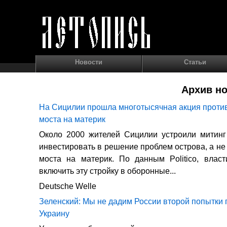
Новости
Статьи
Архив но
На Сицилии прошла многотысячная акция против
моста на материк
Около 2000 жителей Сицилии устроили митинг
инвестировать в решение проблем острова, а не
моста на материк. По данным Politico, влас
включить эту стройку в оборонные...
Deutsche Welle
Зеленский: Мы не дадим России второй попытки 
Украину