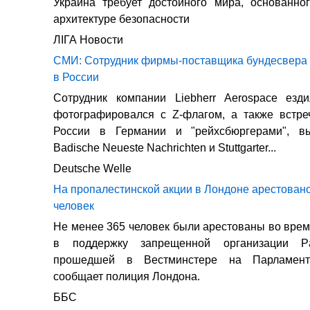
Украина требует достойного мира, основанно
архитектуре безопасности
ЛIГА Новости
СМИ: Сотрудник фирмы-поставщика бундесвера 
в России
Сотрудник компании Liebherr Aerospace ез
фотографировался с Z-флагом, а также встре
России в Германии и "рейхсбюргерами", в
Badische Neueste Nachrichten и Stuttgarter...
Deutsche Welle
На пропалестинской акции в Лондоне арестован
человек
Не менее 365 человек были арестованы во вре
в поддержку запрещенной организации Pal
прошедшей в Вестминстере на Парламент
сообщает полиция Лондона.
ББС