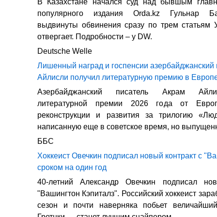
В Казахстане начался суд над бывшым глав
популярного издания Orda.kz Гульнар Б
выдвинуты обвинения сразу по трем статьям 
отвергает. Подробности – у DW.
Deutsche Welle
Лишенный наград и госпенсии азербайджанский 
Айлисли получил литературную премию в Европ
Азербайджанский писатель Акрам Айли
литературной премии 2026 года от Европ
реконструкции и развития за трилогию «Лю
написанную еще в советское время, но выпущенн
ББС
Хоккеист Овечкин подписал новый контракт с "В
сроком на один год
40-летний Александр Овечкин подписал но
"Вашингтон Кэпиталз". Российский хоккеист зара
сезон и почти наверняка побьет величайши
Гретцки — станет лучшим снайпером...