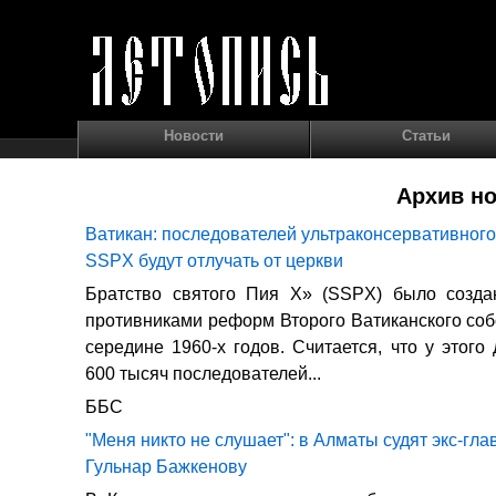
Новости
Статьи
Архив но
Ватикан: последователей ультраконсервативног
SSPX будут отлучать от церкви
Братство святого Пия X» (SSPX) было созда
противниками реформ Второго Ватиканского соб
середине 1960-х годов. Считается, что у этого
600 тысяч последователей...
ББС
"Меня никто не слушает": в Алматы судят экс-гла
Гульнар Бажкенову