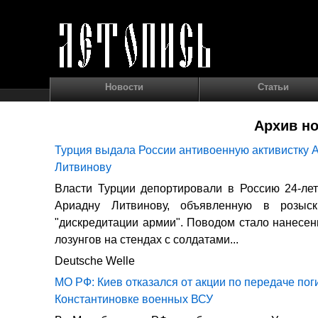
Новости
Статьи
Архив но
Турция выдала России антивоенную активистку 
Литвинову
Власти Турции депортировали в Россию 24-ле
Ариадну Литвинову, объявленную в розыс
"дискредитации армии". Поводом стало нанесе
лозунгов на стендах с солдатами...
Deutsche Welle
МО РФ: Киев отказался от акции по передаче пог
Константиновке военных ВСУ