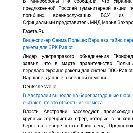
В Минобороны РФ сообщили, что Украина 
предложенной Россией гуманитарной акции п
погибших военнослужащих ВСУ из Кон
Официальный представитель МИД Мария Захарова
Газета.Ru
Вице-спикер Сейма Польши: Варшава тайно пер
ракеты для ЗРК Patriot
Лидер ультраправого объединения "Конфед
заявил, что в марте правительство Польш
передало Украине ракеты для систем ПВО Patrio
Варшаве. Данные о военной помощи...
Deutsche Welle
В Австралии вынесло на берег загадочные шары
считают, что это объекты из космоса
Власти Австралии расследуют происхожден
крупных серебристых сфер, которые в выход
берег на севере штата Квинсленд. Предполож
массивных объектов, обнаруженных на...