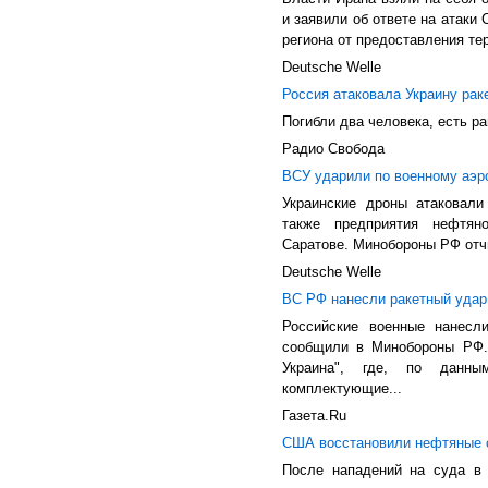
и заявили об ответе на атаки
региона от предоставления те
Deutsche Welle
Россия атаковала Украину рак
Погибли два человека, есть р
Радио Свобода
ВСУ ударили по военному аэр
Украинские дроны атаковали
также предприятия нефтя
Саратове. Минобороны РФ отч
Deutsche Welle
ВС РФ нанесли ракетный удар
Российские военные нанесл
сообщили в Минобороны РФ. 
Украина", где, по данны
комплектующие...
Газета.Ru
США восстановили нефтяные с
После нападений на суда в