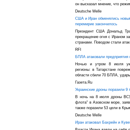
он высказал мнение, что режи
Deutsche Welle
США и Иран обменялись новым
перемирие закончилось
Президент США Дональд Тра
прекращение огня с Ираном з
странами. Поводом стали атак
RFI
БПЛА атаковали предприятия 
Ночью и утром 8 июля укр
регионы: в Татарстане повре
области сбили 70 БПЛА, удары
Газета.Ru
Украинские дроны поразили 9 
В ночь на 8 июля дроны ВСУ
флота" в Азовском море, за
также поразили 53 цели в Крым
Deutsche Welle
Иран атаковал Бахрейн и Кув
Власти Ирана взяли на себя о