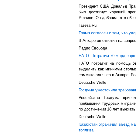
Президент США Дональд Трам
был достигнут хороший прог
Украине. Он добавил, что обе 
Газета.Ru
Трамп согласен с тем, что уд
В Анкаре он ответил на вопро
Радио Свобода
НАТО: Потратим 70 млрд евро 
НАТО потратит на помощь Ук
выделить как минимум столько
саммита альянса в Анкаре. Ро
Deutsche Welle
Госдума ужесточила требован
Российская Госдума прин
пребывания трудовых мигранто
по достижении 18 лет выехать 
Deutsche Welle
Казахстан ограничил въезд м
топлива