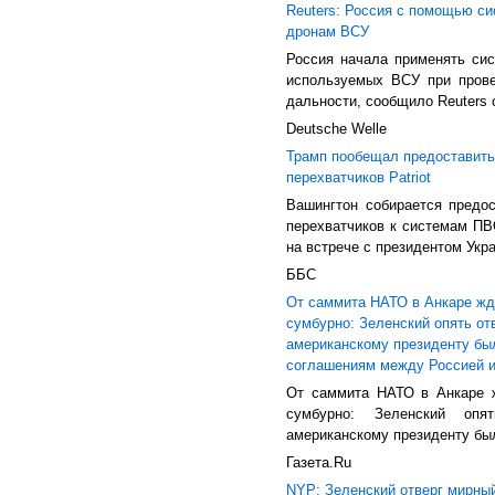
Reuters: Россия с помощью си
дронам ВСУ
Россия начала применять сис
используемых ВСУ при прове
дальности, сообщило Reuters 
Deutsche Welle
Трамп пообещал предоставить 
перехватчиков Patriot
Вашингтон собирается предос
перехватчиков к системам ПВ
на встрече с президентом Укр
ББС
От саммита НАТО в Анкаре жд
сумбурно: Зеленский опять от
американскому президенту был
соглашениям между Россией и
От саммита НАТО в Анкаре ж
сумбурно: Зеленский оп
американскому президенту было
Газета.Ru
NYP: Зеленский отверг мирны