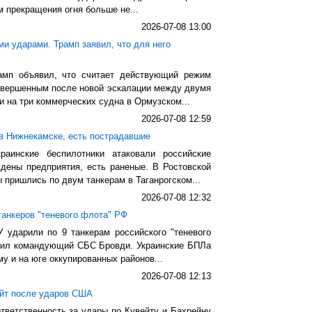
м прекращения огня больше не...
2026-07-08 13:00
и ударами. Трамп заявил, что для него
мп объявил, что считает действующий режим
авершенным после новой эскалации между двумя
и на три коммерческих судна в Ормузском...
2026-07-08 12:59
в Нижнекамске, есть пострадавшие
аинские беспилотники атаковали российские
ждены предприятия, есть раненые. В Ростовской
 пришлись по двум танкерам в Таганрогском...
2026-07-08 12:32
танкеров "теневого флота" РФ
 ударили по 9 танкерам российского "теневого
явил командующий СБС Бровди. Украинские БПЛа
у и на юге оккупированных районов...
2026-07-08 12:13
ейт после ударов США
тветственность за удары по Кувейту и Бахрейну