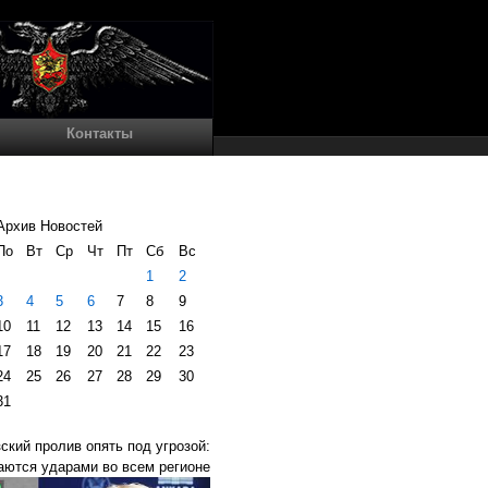
Контакты
Архив Новостей
По
Вт
Ср
Чт
Пт
Сб
Вс
1
2
3
4
5
6
7
8
9
10
11
12
13
14
15
16
17
18
19
20
21
22
23
24
25
26
27
28
29
30
31
ский пролив опять под угрозой:
ются ударами во всем регионе