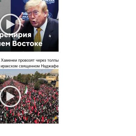
и Хаменеи провозят через толпы
 иракском священном Наджафе