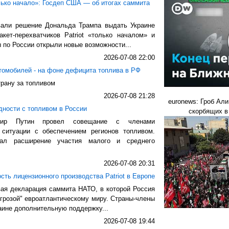
олько начало»: Госдеп США — об итогах саммита
али решение Дональда Трампа выдать Украине
кет-перехватчиков Patriot «только началом» и
ы по России открыли новые возможности...
2026-07-08 22:00
томобилей - на фоне дефицита топлива в РФ
рану за топливом
2026-07-08 21:28
euronews: Гроб Ал
дности с топливом в России
скорбящих в
мир Путин провел совещание с членами
 ситуации с обеспечением регионов топливом.
жал расширение участия малого и среднего
2026-07-08 20:31
ть лицензионного производства Patriot в Европе
вая декларация саммита НАТО, в которой Россия
грозой" евроатлантическому миру. Страны-члены
аине дополнительную поддержку...
2026-07-08 19:44