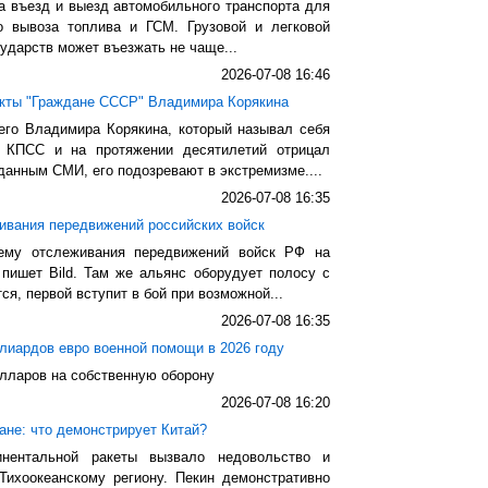
а въезд и выезд автомобильного транспорта для
о вывоза топлива и ГСМ. Грузовой и легковой
сударств может въезжать не чаще...
2026-07-08 16:46
екты "Граждане СССР" Владимира Корякина
его Владимира Корякина, который называл себя
 КПСС и на протяжении десятилетий отрицал
данным СМИ, его подозревают в экстремизме....
2026-07-08 16:35
ивания передвижений российских войск
ему отслеживания передвижений войск РФ на
 пишет Bild. Там же альянс оборудует полосу с
тся, первой вступит в бой при возможной...
2026-07-08 16:35
лиардов евро военной помощи в 2026 году
лларов на собственную оборону
2026-07-08 16:20
ане: что демонстрирует Китай?
инентальной ракеты вызвало недовольство и
Тихоокеанскому региону. Пекин демонстративно