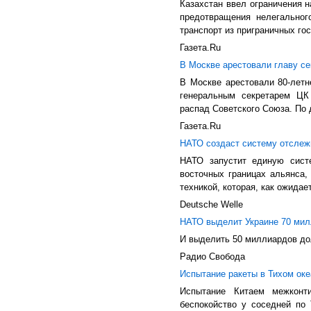
Казахстан ввел ограничения н
предотвращения нелегальног
транспорт из приграничных го
Газета.Ru
В Москве арестовали главу с
В Москве арестовали 80-летн
генеральным секретарем ЦК
распад Советского Союза. По 
Газета.Ru
НАТО создаст систему отслеж
НАТО запустит единую сист
восточных границах альянса,
техникой, которая, как ожидае
Deutsche Welle
НАТО выделит Украине 70 мил
И выделить 50 миллиардов до
Радио Свобода
Испытание ракеты в Тихом оке
Испытание Китаем межконт
беспокойство у соседней по 