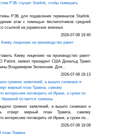
стем РЭБ глушит Starlink, чтобы помешать
темы РЭБ для подавления терминалов Starlink,
дении атак с помощью беспилотников средней
со ссылкой на украинских военных.
2026-07-08 19:40
Киеву лицензию на производство ракет-
тавить Киеву лицензию на производство ракет-
О Patriot, заявил президент США Дональд Трамп
аины Владимиром Зеленским. Для...
2026-07-08 19:13
али громких заявлений, а вышло скомкано и
верг мирный план Трампа, самому
о интереснее поговорить об Иране, а сроки по
 Украиной остаются туманны
дали громких заявлений, а вышло скомкано и
ять отверг мирный план Трампа, самому
 интереснее поговорить об Иране, а сроки по...
2026-07-08 19:09
й план Трампа