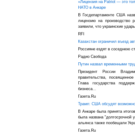
«Лицензия на Patriot — это т
НАТО в Анкаре
В Госдепартаменте США назв
лицензию на производство ра
заявили, что украинские удар
RFI
Казахстан ограничил въезд ав
Россияне ездят в соседнюю ст
Радио Свобода
Путин назвал временными тру
Президент России Влади
правительства, посвященное
Глава государства поддер
бизнеса...
Газета.Ru
Трамп: США обсудят возможнос
В Анкаре была принята итого
была названа "долгосрочной у
альянса также пообещали Укр
Газета.Ru