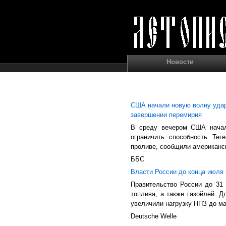
Новости
США начали новую волну удар
завершении перемирия
В среду вечером США начал
ограничить способность Те
проливе, сообщили американс
ББС
Власти России до конца июля 
Правительство России до 31 
топлива, а также газойлей. 
увеличили нагрузку НПЗ до ма
Deutsche Welle