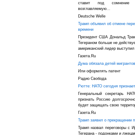
ставит под сомнение ре
возглавляемую...
Deutsche Welle
Трамп объявил об отмене пере
времени
Президент США Дональд Трам
Тегераном больше не действуе
американский лидер выступил с
Газета.Ru
Дума обязала детей мигрантов
Или оформлять патент
Радио Свобода
Рютте: НАТО сегодня признает
Генеральный секретарь НА
признать Россию долгосрочн
будет защищать свою территор
Газета.Ru
Трамп заявил о прекращении 
Трамп назвал переговоры с И
Тегерана - подонками и лжец